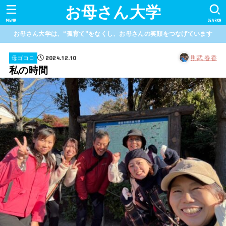
お母さん大学
MENU
SEARCH
お母さん大学は、“孤育て”をなくし、お母さんの笑顔をつなげています
2024.12.10
則武 春香
母ゴコロ
私の時間