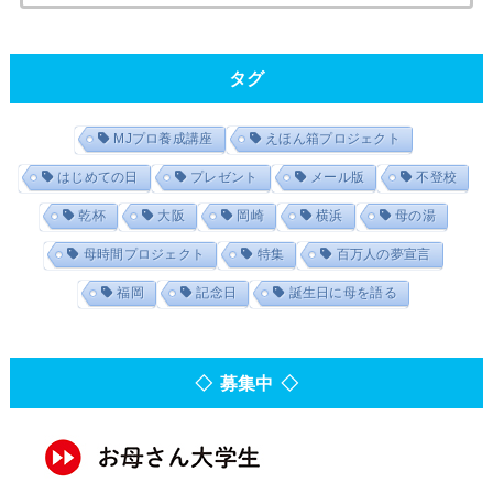
タグ
MJプロ養成講座
えほん箱プロジェクト
はじめての日
プレゼント
メール版
不登校
乾杯
大阪
岡崎
横浜
母の湯
母時間プロジェクト
特集
百万人の夢宣言
福岡
記念日
誕生日に母を語る
◇ 募集中 ◇