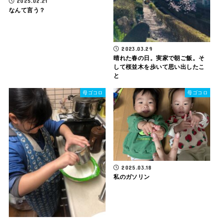
2025.02.21
なんて言う？
2023.03.29
晴れた春の日。実家で朝ご飯。そ
して桜並木を歩いて思い出したこ
と
母ゴコロ
母ゴコロ
2025.03.18
私のガソリン