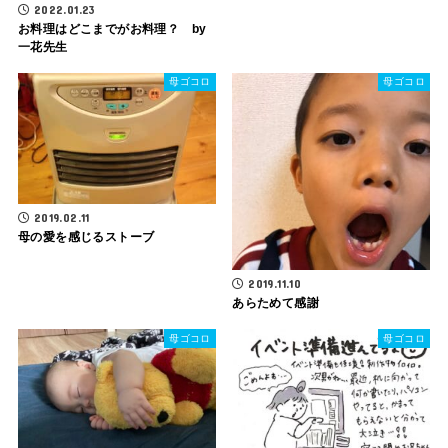
2022.01.23
お料理はどこまでがお料理？ by
一花先生
母ゴコロ
母ゴコロ
2019.02.11
母の愛を感じるストーブ
2019.11.10
あらためて感謝
母ゴコロ
母ゴコロ