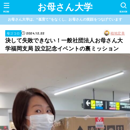
お母さん大学
MENU
SEARCH
お母さん大学は、“孤育て”をなくし、お母さんの笑顔をつなげています
2024.12.22
植地宏美
母ゴコロ
決して失敗できない！一般社団法人お母さん大
学福岡支局 設立記念イベントの裏ミッション