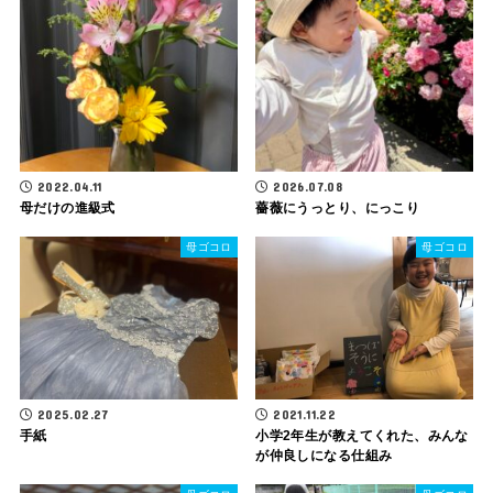
2022.04.11
2026.07.08
母だけの進級式
薔薇にうっとり、にっこり
母ゴコロ
母ゴコロ
2025.02.27
2021.11.22
手紙
小学2年生が教えてくれた、みんな
が仲良しになる仕組み