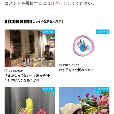
コメントを投稿するには
ログイン
してください。
RECOMMEND
母ゴコロ
母ゴコロ
2020.02.12
わが子を５分間みつめて
2020.10.19
「まだなってない～」末っ子(小
１）のひそかなあこがれ
母ゴコロ
母ゴコロ