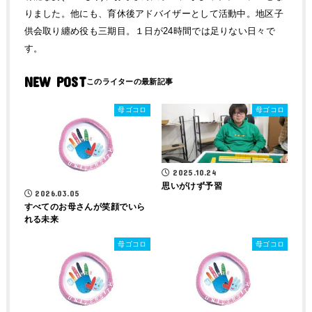
りました。他にも、育休後アドバイザーとして活動中。地区子
供会取り纏め役も三期目。１日が24時間では足りない日々で
す。
NEW POST
母ゴコロ
母ゴコロ
2025.10.24
思いがけず予習
2026.03.05
すべてのお母さんが笑顔でいら
れる未来
母ゴコロ
母ゴコロ