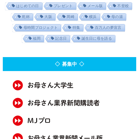
はじめての日
プレゼント
メール版
不登校
乾杯
大阪
岡崎
横浜
母の湯
母時間プロジェクト
特集
百万人の夢宣言
福岡
記念日
誕生日に母を語る
◇ 募集中 ◇