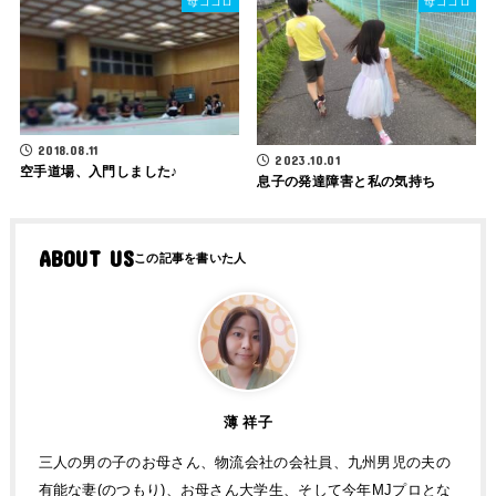
母ゴコロ
母ゴコロ
2018.08.11
2023.10.01
空手道場、入門しました♪
息子の発達障害と私の気持ち
ABOUT US
薄 祥子
三人の男の子のお母さん、物流会社の会社員、九州男児の夫の
有能な妻(のつもり)、お母さん大学生、そして今年MJプロとな