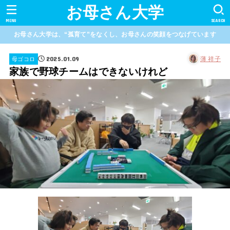
お母さん大学
MENU
SEARCH
お母さん大学は、“孤育て”をなくし、お母さんの笑顔をつなげています
2025.01.09
薄 祥子
母ゴコロ
家族で野球チームはできないけれど