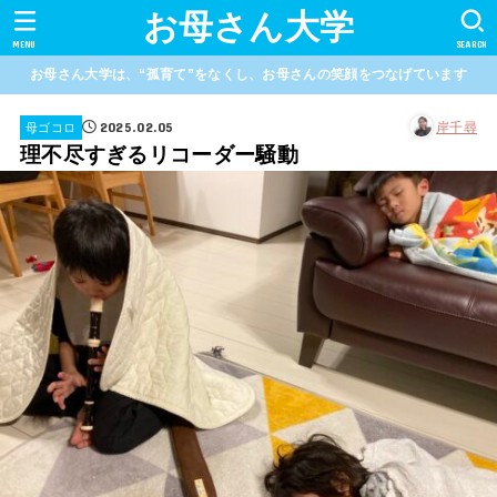
お母さん大学
MENU
SEARCH
お母さん大学は、“孤育て”をなくし、お母さんの笑顔をつなげています
2025.02.05
岸千尋
母ゴコロ
理不尽すぎるリコーダー騒動