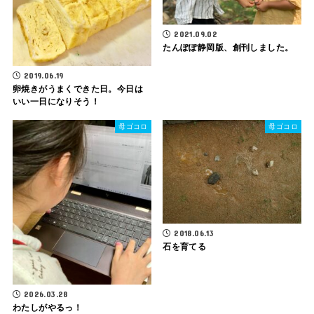
2021.09.02
たんぽぽ静岡版、創刊しました。
2019.06.19
卵焼きがうまくできた日。今日は
いい一日になりそう！
母ゴコロ
母ゴコロ
2018.06.13
石を育てる
2026.03.28
わたしがやるっ！