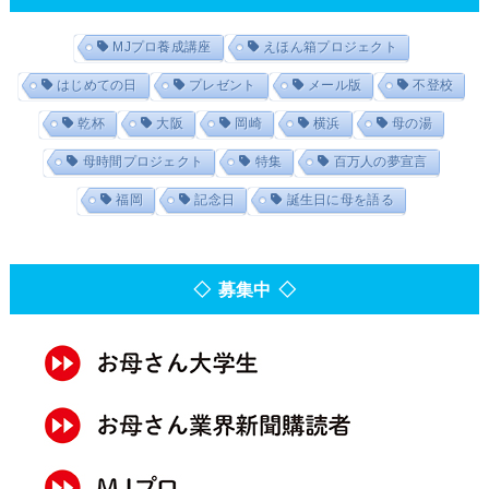
MJプロ養成講座
えほん箱プロジェクト
はじめての日
プレゼント
メール版
不登校
乾杯
大阪
岡崎
横浜
母の湯
母時間プロジェクト
特集
百万人の夢宣言
福岡
記念日
誕生日に母を語る
◇ 募集中 ◇