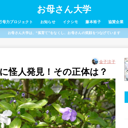
お母さん大学
万母力プロジェクト
お知らせ
イクシモ
藤本裕子
協賛企業
お母さん大学は、“孤育て”をなくし、お母さんの笑顔をつなげています
金子涼子
に怪人発見！その正体は？