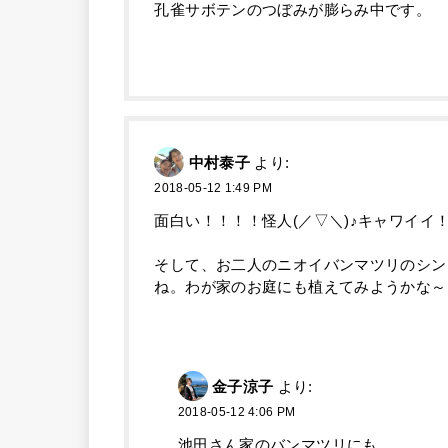
孔雀サボテンのつぼみが膨らみ中です。
中村泰子
より:
2018-05-12 1:49 PM
面白い！！！！怪人(／▽＼)♪キャワイイ
そして、お二人のニオイバンマツリのシン
ね。わが家のお庭にも植えてみようかな～
金子涼子
より:
2018-05-12 4:06 PM
池田さん家のバンマツリにも