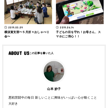
2019.05.09
2019.06.14
横須賀支部〜５月折々おしゃべり
子どもの目を守れ！お母さん、ス
会〜
マホにご用心！！
ABOUT US
山本 妙子
悪戦苦闘中の毎日 新しいことに興味がいっぱい 心が動くこと
大好き