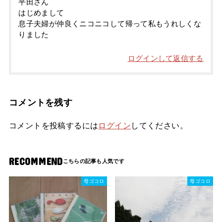
平田さん
はじめまして
息子夫婦が仲良くニコニコして帰って私もうれしくな
りました
ログインして返信する
コメントを残す
コメントを投稿するには
ログイン
してください。
RECOMMEND
母ゴコロ
母ゴコロ