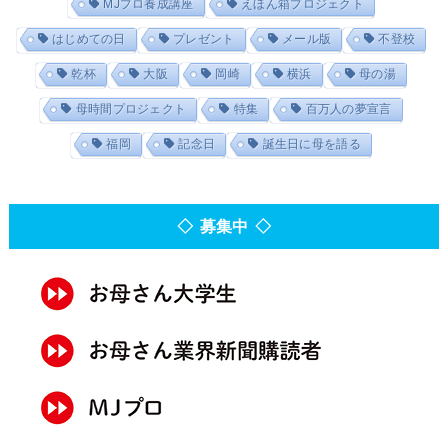
MJプロ養成講座
えほん箱プロジェクト
はじめての日
プレゼント
メール版
不登校
乾杯
大阪
岡崎
横浜
母の湯
母時間プロジェクト
特集
百万人の夢宣言
福岡
記念日
誕生日に母を語る
◇ 募集中 ◇