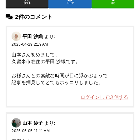
ポスト
シェア
送る
2件のコメント
平田 沙織
より:
2025-04-29 2:19 AM
山本さん初めまして、
久留米市在住の平田 沙織です。
お孫さんとの素敵な時間が目に浮かぶようで
記事を拝見してとてもホッコリしました。
ログインして返信する
山本 妙子
より:
2025-05-05 11:11 AM