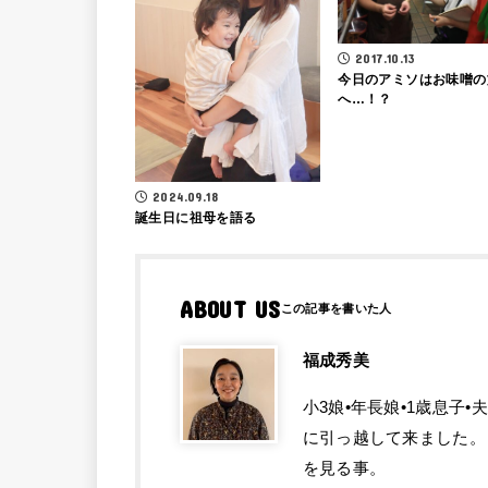
2017.10.13
今日のアミソはお味噌の
へ…！？
2024.09.18
誕生日に祖母を語る
ABOUT US
福成秀美
小3娘•年長娘•1歳息子•
に引っ越して来ました。 
を見る事。