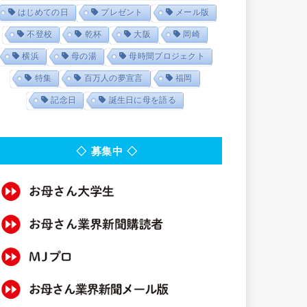
はじめての日
プレゼント
メール版
不登校
乾杯
大阪
岡崎
横浜
母の湯
母時間プロジェクト
特集
百万人の夢宣言
福岡
記念日
誕生日に母を語る
◇ 募集中 ◇