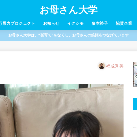
お母さん大学
万母力プロジェクト
お知らせ
イクシモ
藤本裕子
協賛企業
お母さん大学は、“孤育て”をなくし、お母さんの笑顔をつなげています
福成秀美