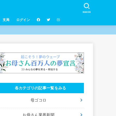
SEARCH
支局
ログイン
各カテゴリの記事一覧をみる
母ゴコロ
お母さん業界新聞