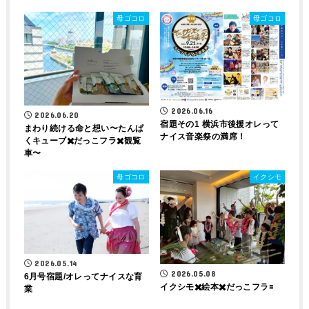
母ゴコロ
母ゴコロ
2026.06.16
2026.06.20
宿題その1 横浜市後援オレって
まわり続ける命と想い〜たんぱ
ナイス音楽祭の満席！
くキューブ✖️だっこフラ✖️観覧
車〜
母ゴコロ
イクシモ
2026.05.14
2026.05.08
6月号宿題/オレってナイスな育
イクシモ✖️絵本✖️だっこフラ🟰
業