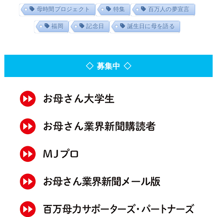
母時間プロジェクト
特集
百万人の夢宣言
福岡
記念日
誕生日に母を語る
◇ 募集中 ◇