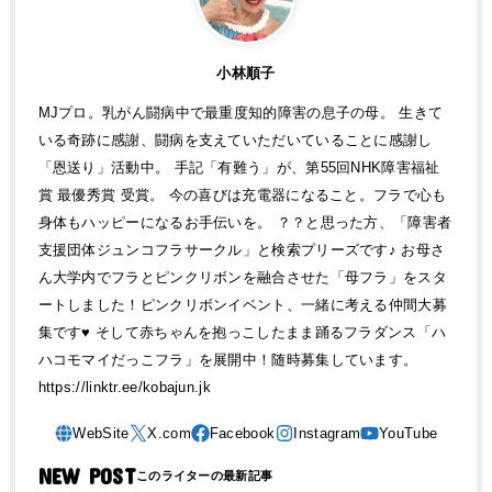
小林順子
MJプロ。乳がん闘病中で最重度知的障害の息子の母。 生きて
いる奇跡に感謝、闘病を支えていただいていることに感謝し
「恩送り」活動中。 手記「有難う」が、第55回NHK障害福祉
賞 最優秀賞 受賞。 今の喜びは充電器になること。フラで心も
身体もハッピーになるお手伝いを。 ？？と思った方、「障害者
支援団体ジュンコフラサークル」と検索プリーズです♪ お母さ
ん大学内でフラとピンクリボンを融合させた「母フラ」をスタ
ートしました！ピンクリボンイベント、一緒に考える仲間大募
集です♥ そして赤ちゃんを抱っこしたまま踊るフラダンス「ハ
ハコモマイだっこフラ」を展開中！随時募集しています。
https://linktr.ee/kobajun.jk
NEW POST