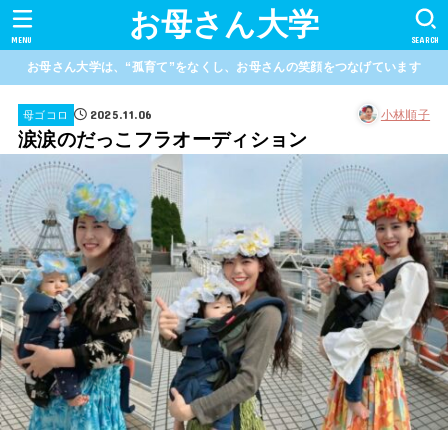
お母さん大学
MENU
SEARCH
お母さん大学は、“孤育て”をなくし、お母さんの笑顔をつなげています
2025.11.06
小林順子
母ゴコロ
涙涙のだっこフラオーディション