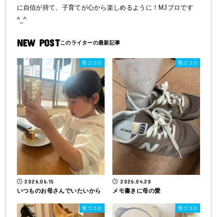
に自信が持て、子育てが心から楽しめるように！MJプロです
^_^
NEW POST
母ゴコロ
母ゴコロ
2026.06.15
2026.04.28
いつものお母さんでいたいから
メモ書きに母の愛
母ゴコロ
母ゴコロ