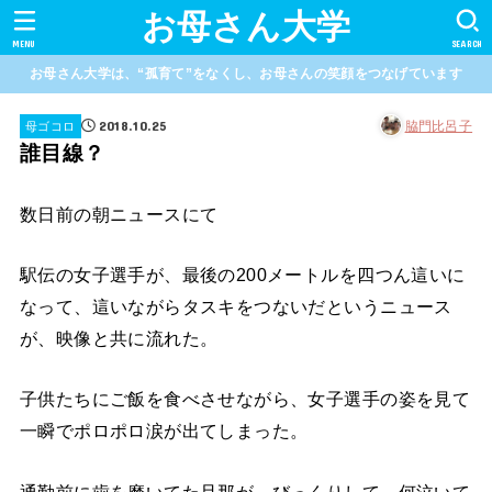
お母さん大学
MENU
SEARCH
お母さん大学は、“孤育て”をなくし、お母さんの笑顔をつなげています
2018.10.25
脇門比呂子
母ゴコロ
誰目線？
数日前の朝ニュースにて
駅伝の女子選手が、最後の200メートルを四つん這いに
なって、這いながらタスキをつないだというニュース
が、映像と共に流れた。
子供たちにご飯を食べさせながら、女子選手の姿を見て
一瞬でポロポロ涙が出てしまった。
通勤前に歯を磨いてた旦那が、びっくりして、何泣いて