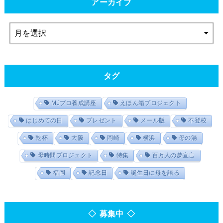
アーカイブ
タグ
MJプロ養成講座
えほん箱プロジェクト
はじめての日
プレゼント
メール版
不登校
乾杯
大阪
岡崎
横浜
母の湯
母時間プロジェクト
特集
百万人の夢宣言
福岡
記念日
誕生日に母を語る
◇ 募集中 ◇