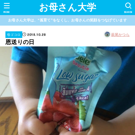
お母さん大学
MENU
SEARCH
お母さん大学は、“孤育て”をなくし、お母さんの笑顔をつなげています
2018.10.28
萩尾かつら
母ゴコロ
恩送りの日