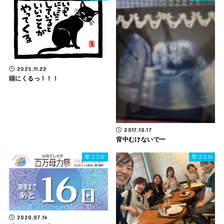
2025.11.22
頭にくるっ！！！
2017.10.17
背中むけないでー
母ゴコロ
母ゴコロ
2020.07.14