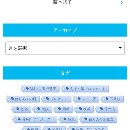
藤本裕子
アーカイブ
タグ
MJプロ養成講座
えほん箱プロジェクト
はじめての日
プレゼント
メール版
不登校
乾杯
大阪
岡崎
横浜
母の湯
母時間プロジェクト
特集
百万人の夢宣言
福岡
記念日
誕生日に母を語る