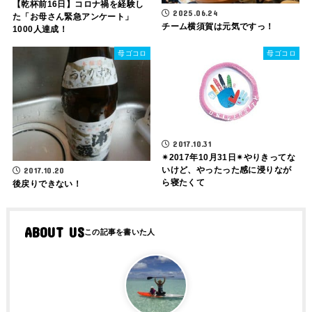
【乾杯前16日】コロナ禍を経験し
2025.06.24
た「お母さん緊急アンケート」
チーム横須賀は元気ですっ！
1000人達成！
母ゴコロ
母ゴコロ
2017.10.31
✴2017年10月31日✴やりきってな
いけど、やったった感に浸りなが
2017.10.20
ら寝たくて
後戻りできない！
ABOUT US