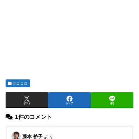
母ゴコロ
ポスト
シェア
送る
1件のコメント
藤本 裕子
より: