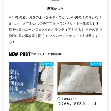
萩尾かつら
2013年の夏、お豆のような小さくてかわいい男の子の母となり
ました。 ✰***わたしの夢*****✰ トランペットを一生楽しむ！
毎年佐賀バルーンフェスタのボランティアをする！ 自分の家で
季節の習い事教室を開く！ フルムーンチケットで夫婦旅をす
る！
NEW POST
母ゴコロ
母ゴコロ
2021.02.14
でてきた、でてきた、、、2