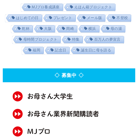
MJプロ養成講座
えほん箱プロジェクト
はじめての日
プレゼント
メール版
不登校
乾杯
大阪
岡崎
横浜
母の湯
母時間プロジェクト
特集
百万人の夢宣言
福岡
記念日
誕生日に母を語る
◇ 募集中 ◇