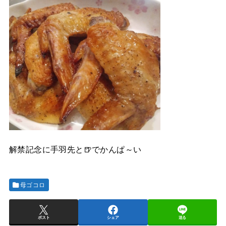
解禁記念に手羽先と🍺でかんぱ～い
母ゴコロ
ポスト
シェア
送る