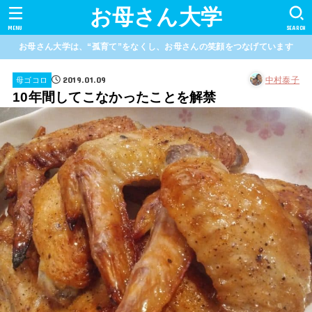
お母さん大学
MENU
SEARCH
お母さん大学は、“孤育て”をなくし、お母さんの笑顔をつなげています
2019.01.09
中村泰子
母ゴコロ
10年間してこなかったことを解禁