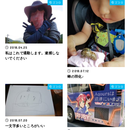
母ゴコロ
母ゴコロ
2018.04.25
私はこれで通勤します。逮捕しな
いでください
2018.07.12
蝉の羽化♪
母ゴコロ
母ゴコロ
2018.07.20
一文字多いところがいい