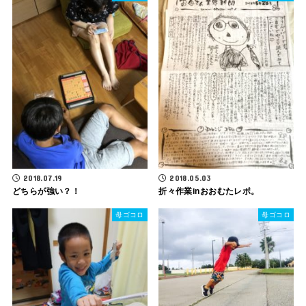
2018.07.19
2018.05.03
どちらが強い？！
折々作業inおおむたレポ。
母ゴコロ
母ゴコロ