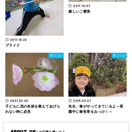
2017.10.03
嬉しいご褒美
2017.10.30
プライド
母ゴコロ
母ゴコロ
2021.05.05
2019.02.07
子どもに花の名前を教えてあげら
先生、春がやってきているよ～登
れない時に必見
園中に春告草をみっけ！～