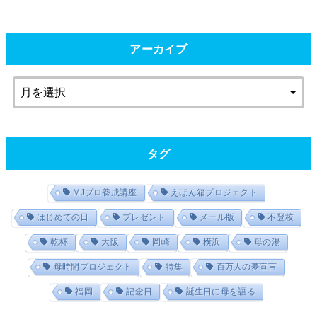
アーカイブ
タグ
MJプロ養成講座
えほん箱プロジェクト
はじめての日
プレゼント
メール版
不登校
乾杯
大阪
岡崎
横浜
母の湯
母時間プロジェクト
特集
百万人の夢宣言
福岡
記念日
誕生日に母を語る