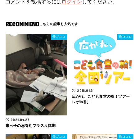
コメントを投稿するには
ログイン
してください。
RECOMMEND
母ゴコロ
母ゴコロ
2018.01.21
広がれ、こども食堂の輪！ツアー
レポin香川
2021.04.27
末っ子の思春期プラス反抗期
母ゴコロ
母ゴコロ