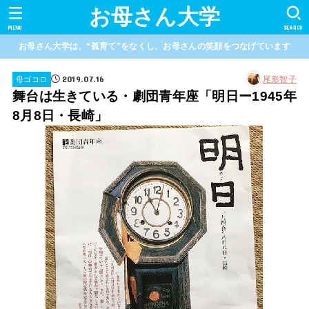
お母さん大学
MENU
SEARCH
お母さん大学は、“孤育て”をなくし、お母さんの笑顔をつなげています
2019.07.16
尾形智子
母ゴコロ
舞台は生きている・劇団青年座「明日ー1945年
8月8日・長崎」