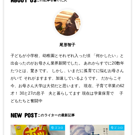
ABOUT US
尾形智子
子どもが小学校、幼稚園とそれぞれ入った頃 「何かしたい」と
出会ったのがお母さん業界新聞でした。 あれからすでに20数年
たつとは、驚きです。 しかし、いまだに孤育てに悩むお母さん
がいて それがますます、加速しているようです。 だからこそ
今、お母さん大学は大切だと思います。 現在、子育て卒業の62
才！ 30と27の息子 夫と暮らしてます 現在は学童保育で 子
どもたちと奮闘中
NEW POST
母ゴコロ
母ゴコロ