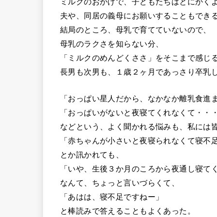
ミルクのおかげで、子どもたちはとにかく
夫や、同居の義母にお願いすることもでき
結局のところ、母乳で育てていないので、
母乳のラクさを知らない分、
「ミルクのめんどくささ」をそこまで感じ
長男も次男も、１歳２ヶ月であっさり卒乳
「おっぱい星人だから、なかなか離乳食進
「おっぱいがないと夜寝てくれなくて・・
などという、よく聞かれる悩みも、私には
「赤ちゃんが小さいと夜寝られなくて寝不
とか訊かれても、
「いや、生後３か月のころから夜通し寝て
なんて、ちょっと言いづらくて、
「あはは、寝不足ですねー」
と棒読みで答えることもよくあった。