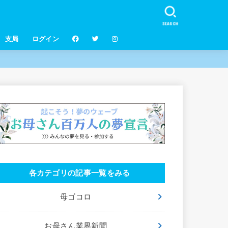
SEARCH
支局
ログイン
各カテゴリの記事一覧をみる
母ゴコロ
お母さん業界新聞