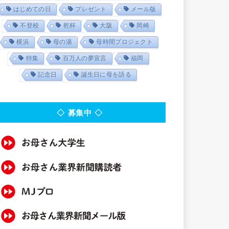
はじめての日
プレゼント
メール版
不登校
乾杯
大阪
岡崎
横浜
母の湯
母時間プロジェクト
特集
百万人の夢宣言
福岡
記念日
誕生日に母を語る
◇ 募集中 ◇