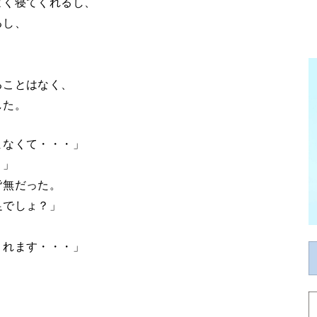
よく寝てくれるし、
るし、
ることはなく、
した。
まなくて・・・」
・」
皆無だった。
足でしょ？」
くれます・・・」