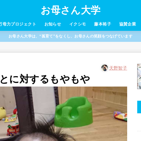
お母さん大学
万母力プロジェクト
お知らせ
イクシモ
藤本裕子
協賛企業
お母さん大学は、“孤育て”をなくし、お母さんの笑顔をつなげています
天野智子
とに対するもやもや