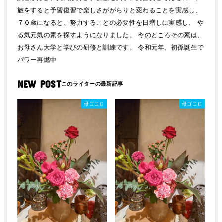
旅をすると予習復習で楽しさががらりと変わることを実感し、
７０歳になると、努力することの必要性を日増しに実感し、 や
る気元気の素を探すようになりました。 今のところその素は、
お母さん大学と学びの研修と訓練です。 令和元年、初孫誕生で
パワー再燃中
NEW POST
母ゴコロ
母ゴコロ