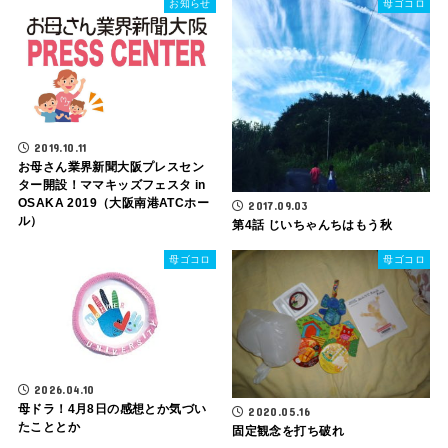
お知らせ
母ゴコロ
2019.10.11
お母さん業界新聞大阪プレスセン
ター開設！ママキッズフェスタ in
OSAKA 2019（大阪南港ATCホー
2017.09.03
ル）
第4話 じいちゃんちはもう秋
母ゴコロ
母ゴコロ
2026.04.10
母ドラ！4月8日の感想とか気づい
2020.05.16
たこととか
固定観念を打ち破れ