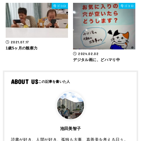
母ゴコロ
母ゴコロ
2021.07.17
1歳5ヶ月の観察力
2024.02.02
デジタル画に、どハマり中
ABOUT US
池田美智子
読書が好き、人間が好き、孤独も大事、真善美を考える日々。