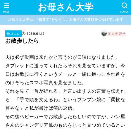
お母さん大学
MENU
SEARCH
お母さん大学は、“孤育て”をなくし、お母さんの笑顔をつなげています
2020.01.19
池田美智子
母ゴコロ
お散歩したら
夫は必ず動画は来たかと言うのが日課になりました。
タブレットに送ってくれたらそれを見せていますが、今
日はお散歩に行くというメールと一緒に抱っこされ首を
のけぞったスマホ写真を見せました。
それを見て「首が折れる」と言い出す夫の言葉を伝えた
ら、「手で頭を支えるわ」というプンプン娘に「柔軟な
首やな」と私が書けば笑の返信。
その後ベビーカーでお散歩したらしいのですが、パン屋
さんのシャンデリア風のものをじっと見つめているとい