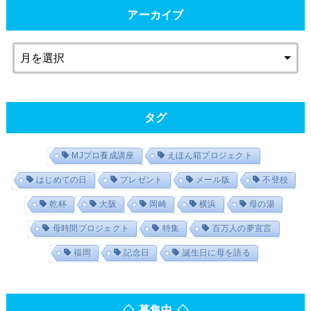
アーカイブ
タグ
MJプロ養成講座
えほん箱プロジェクト
はじめての日
プレゼント
メール版
不登校
乾杯
大阪
岡崎
横浜
母の湯
母時間プロジェクト
特集
百万人の夢宣言
福岡
記念日
誕生日に母を語る
◇ 募集中 ◇