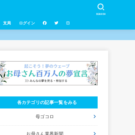
SEARCH
支局
ログイン
各カテゴリの記事一覧をみる
母ゴコロ
お母さん業界新聞