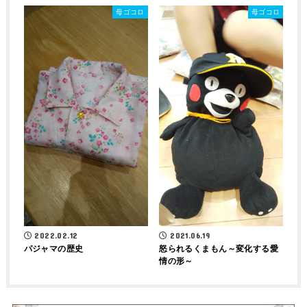
母ゴコロ
母ゴコロ
2022.02.12
2021.06.19
パジャマの歴史
怒られるくまもん～変化する愛
情の形～