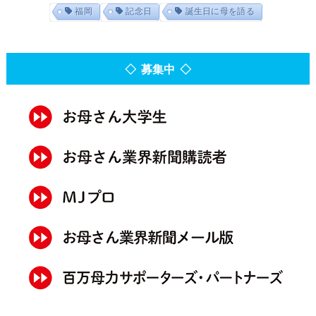
福岡
記念日
誕生日に母を語る
◇ 募集中 ◇