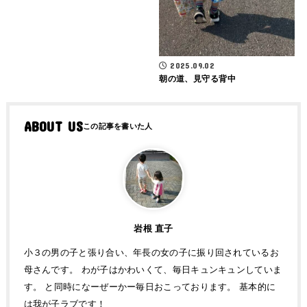
2025.09.02
朝の道、見守る背中
ABOUT US
岩根 直子
小３の男の子と張り合い、年長の女の子に振り回されているお
母さんです。 わが子はかわいくて、毎日キュンキュンしていま
す。 と同時になーぜーかー毎日おこっております。 基本的に
は我が子ラブです！