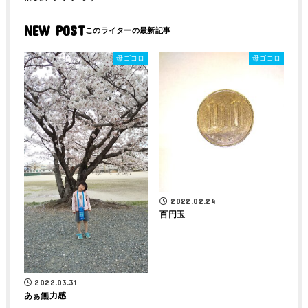
NEW POST
母ゴコロ
母ゴコロ
2022.02.24
百円玉
2022.03.31
あぁ無力感