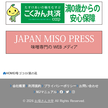
HOME
母ゴコロ
菜の花
会社概要
利用規約
プライバシーポリシー
お問い合わせ
MJマニュアル
© 2026
お母さん大学
All Rights Reserved.