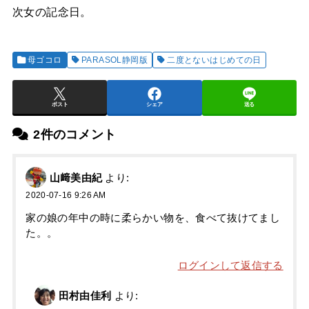
次女の記念日。
母ゴコロ
PARASOL静岡版
二度とないはじめての日
ポスト
シェア
送る
2件のコメント
山﨑美由紀
より:
2020-07-16 9:26 AM
家の娘の年中の時に柔らかい物を、食べて抜けてまし
た。。
ログインして返信する
田村由佳利
より: