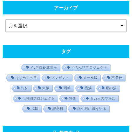
アーカイブ
タグ
MJプロ養成講座
えほん箱プロジェクト
はじめての日
プレゼント
メール版
不登校
乾杯
大阪
岡崎
横浜
母の湯
母時間プロジェクト
特集
百万人の夢宣言
福岡
記念日
誕生日に母を語る