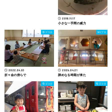
2018.11.17
小さな一手間の威力
母ゴコロ
MJプロ
2022.04.03
2026.04.21
折々会の傍らで
諦めなる時期が来た
母ゴコロ
母ゴコロ