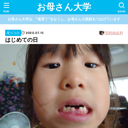
お母さん大学
MENU
SEARCH
お母さん大学は、“孤育て”をなくし、お母さんの笑顔をつなげています
2020.07.15
田村由佳利
母ゴコロ
はじめての日