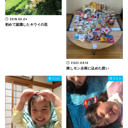
2018.05.24
初めて認識したキウイの花
2023.08.10
推しモン企画に込めた想い
母ゴコロ
母ゴコロ