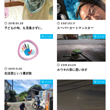
2018.05.28
2021.02.11
子どもの旬、を見逃さずに。
スーパーカートマンスター
母ゴコロ
母ゴコロ
2019.04.28
2019.11.20
ホウキの音に思い出す
生活団という選択肢
母ゴコロ
母ゴコロ