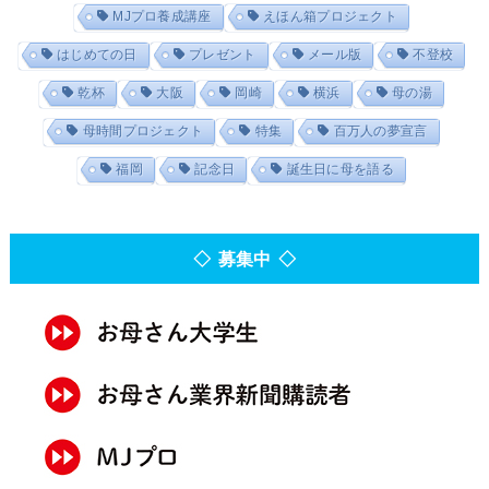
MJプロ養成講座
えほん箱プロジェクト
はじめての日
プレゼント
メール版
不登校
乾杯
大阪
岡崎
横浜
母の湯
母時間プロジェクト
特集
百万人の夢宣言
福岡
記念日
誕生日に母を語る
◇ 募集中 ◇