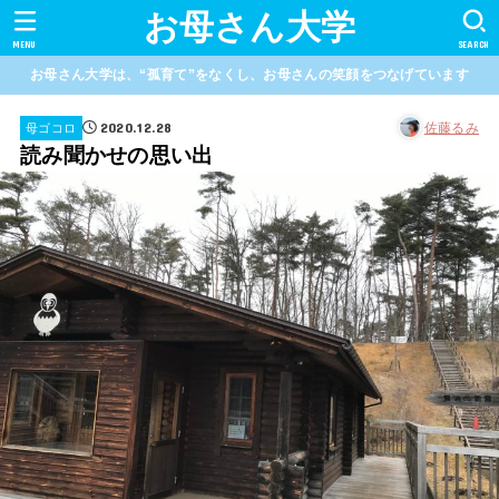
お母さん大学
MENU
SEARCH
お母さん大学は、“孤育て”をなくし、お母さんの笑顔をつなげています
2020.12.28
佐藤るみ
母ゴコロ
読み聞かせの思い出