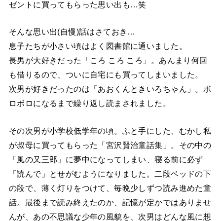
ゼントに買ってもらった思い出も…笑
そんな思い出(自慢)話はさておき…
息子たちが小さい頃はよく図書館に通いました。
長男が大好きだった「ころ ころ ころ」。あんまり何回
も借りるので、ついに自宅にも買ってしまいました。
次男が好きだったのは「あおくんときいろちゃん」。ボ
ロボロになるまで繰り返し読まされました。
その次男が小学校低学年の頃。ふと手にした、むかし私
が叔母に買ってもらった「宮沢賢治童話集」。その中の
「風の又三郎」に夢中になってしまい、寝る前に必ず
「読んで」とせがむようになりました。二段ベッドの下
の段で、薄く灯りをつけて、毎晩少しずつ読み進めた童
話。最後まで読み終えたのか、記憶が定かではありませ
んが、あの不思議な少年の風貌を、次男はどんな風に想