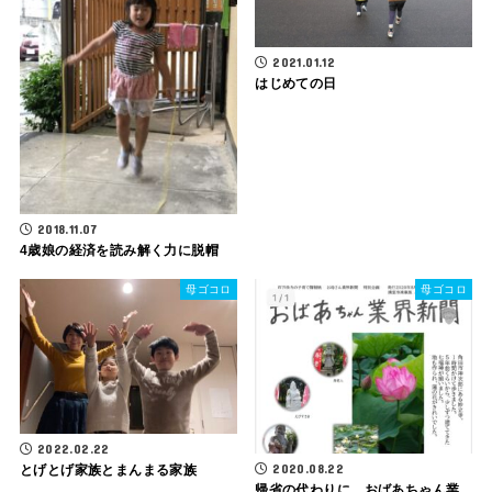
2021.01.12
はじめての日
2018.11.07
4歳娘の経済を読み解く力に脱帽
母ゴコロ
母ゴコロ
2022.02.22
2020.08.22
とげとげ家族とまんまる家族
帰省の代わりに、おばあちゃん業