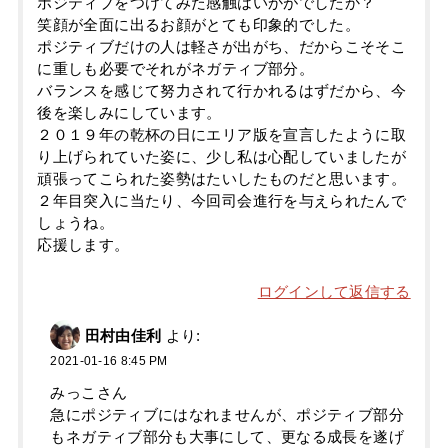
ポジティブをつけてみた感触はいかがでしたか？
笑顔が全面に出るお顔がとても印象的でした。
ポジティブだけの人は軽さが出がち、だからこそそこ
に重しも必要でそれがネガティブ部分。
バランスを感じて努力されて行かれるはずだから、今
後を楽しみにしています。
２０１９年の乾杯の日にエリア版を宣言したように取
り上げられていた姿に、少し私は心配していましたが
頑張ってこられた姿勢はたいしたものだと思います。
２年目突入に当たり、今回司会進行を与えられたんで
しょうね。
応援します。
ログインして返信する
田村由佳利
より:
2021-01-16 8:45 PM
みっこさん
急にポジティブにはなれませんが、ポジティブ部分
もネガティブ部分も大事にして、更なる成長を遂げ