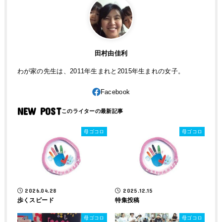
田村由佳利
わが家の先生は、2011年生まれと2015年生まれの女子。
NEW POST
母ゴコロ
母ゴコロ
2026.04.28
2025.12.15
歩くスピード
特集投稿
母ゴコロ
母ゴコロ