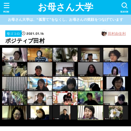
お母さん大学
MENU
SEARCH
お母さん大学は、“孤育て”をなくし、お母さんの笑顔をつなげています
2021.01.16
田村由佳利
母ゴコロ
ポジティブ田村