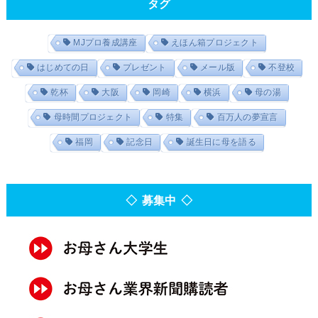
タグ
MJプロ養成講座
えほん箱プロジェクト
はじめての日
プレゼント
メール版
不登校
乾杯
大阪
岡崎
横浜
母の湯
母時間プロジェクト
特集
百万人の夢宣言
福岡
記念日
誕生日に母を語る
◇ 募集中 ◇