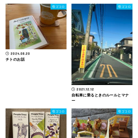
母ゴコロ
母ゴコロ
2024.08.20
チトのお話
2021.12.12
自転車に乗るときのルールとマナ
ー
母ゴコロ
母ゴコロ