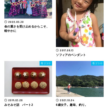
2022.05.30
命の重さを受け止めるからこそ、
軽やかに
2017.08.13
ソフィアのペンダント
母ゴコロ
母ゴコロ
2019.03.28
2021.10.04
みそみそ話 パート2
6歳女子。趣味、釣り。