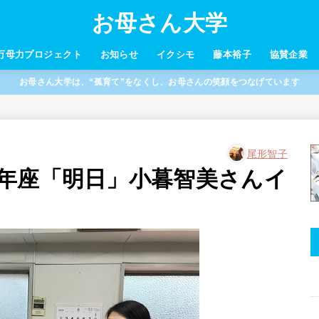
お母さん大学
万母力プロジェクト
お知らせ
イクシモ
藤本裕子
協賛企業
お母さん大学は、“孤育て”をなくし、お母さんの笑顔をつなげています
尾形智子
年座「明日」小暮智美さんイ