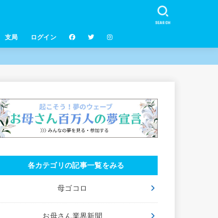
SEARCH
支局
ログイン
各カテゴリの記事一覧をみる
母ゴコロ
お母さん業界新聞