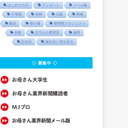
はじめての日
プレゼント
メール版
不登校
乾杯
大阪
岡崎
横浜
母の湯
母時間プロジェクト
特集
百万人の夢宣言
福岡
記念日
誕生日に母を語る
◇ 募集中 ◇