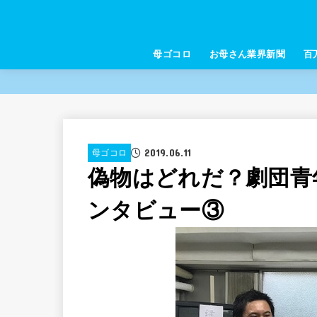
母ゴコロ
お母さん業界新聞
百
2019.06.11
母ゴコロ
偽物はどれだ？劇団青
ンタビュー③