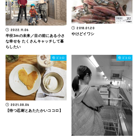
2018.01.20
2022.11.06
やけどイワシ
半径3mの未来／目の前にある小さ
な幸せを たくさんキャッチして暮
らしたい
母ゴコロ
母ゴコロ
2021.08.06
【待つ忍耐とあたたかいココロ】