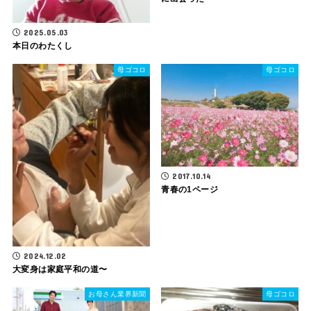
2025.05.03
本日のわたくし
母ゴコロ
母ゴコロ
2017.10.14
青春の1ページ
2024.12.02
大変身は家庭平和の道〜
お母さん業界新聞
母ゴコロ