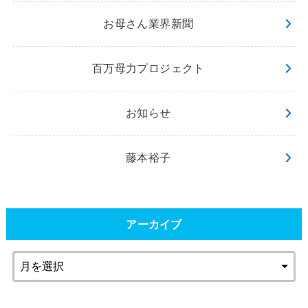
お母さん業界新聞
百万母力プロジェクト
お知らせ
藤本裕子
アーカイブ