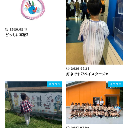
2020.02.14
どっちに軍配⁈
2020.09.28
好きです♡ベイスターズ⭐️
母ゴコロ
母ゴコロ
2023.07.04