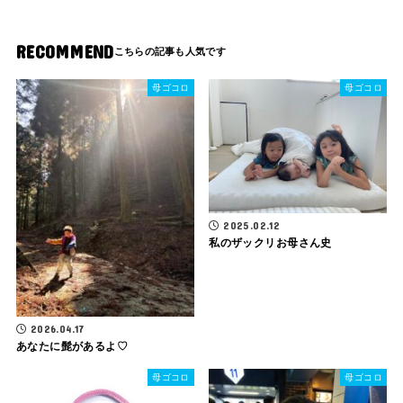
RECOMMEND
母ゴコロ
母ゴコロ
2025.02.12
私のザックリお母さん史
2026.04.17
あなたに髭があるよ♡
母ゴコロ
母ゴコロ