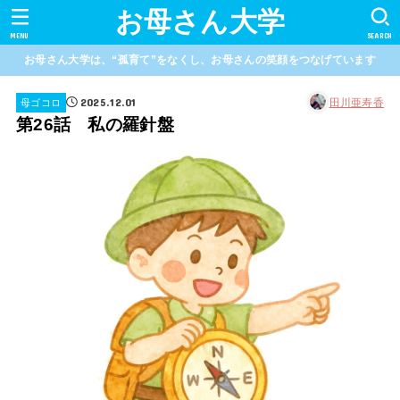
お母さん大学
MENU
SEARCH
お母さん大学は、“孤育て”をなくし、お母さんの笑顔をつなげています
2025.12.01
田川亜寿香
母ゴコロ
第26話 私の羅針盤