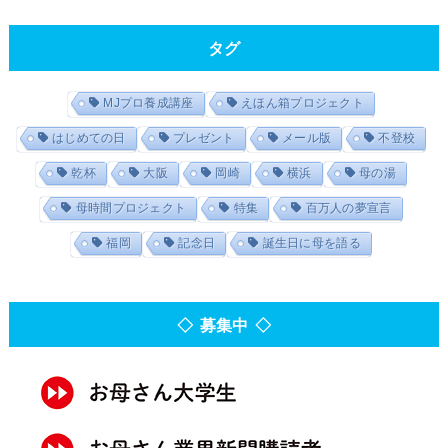
タグ
MJプロ養成講座
えほん箱プロジェクト
はじめての日
プレゼント
メール版
不登校
乾杯
大阪
岡崎
横浜
母の湯
母時間プロジェクト
特集
百万人の夢宣言
福岡
記念日
誕生日に母を語る
◇ 募集中 ◇