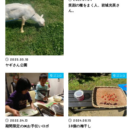
笑顔の種をまく人、岩城光英さ
ん。
2025.05.10
ヤギさん公園
母ゴコロ
母ゴコロ
2022.04.13
2024.08.15
期間限定の㈱お手伝いロボ
18個の梅干し