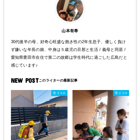
山本有希
30代後半の母、好奇心旺盛な飽き性の2年生息子、優しく負け
ず嫌いな年長の娘、中身は５歳児の旦那と生活 / 義母と同居 /
愛知県豊田市在住で第二の故郷は学生時代に過ごした広島だと
感じています♪
NEW POST
母ゴコロ
母ゴコロ