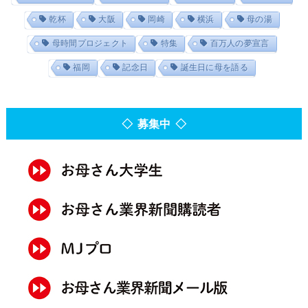
乾杯
大阪
岡崎
横浜
母の湯
母時間プロジェクト
特集
百万人の夢宣言
福岡
記念日
誕生日に母を語る
◇ 募集中 ◇