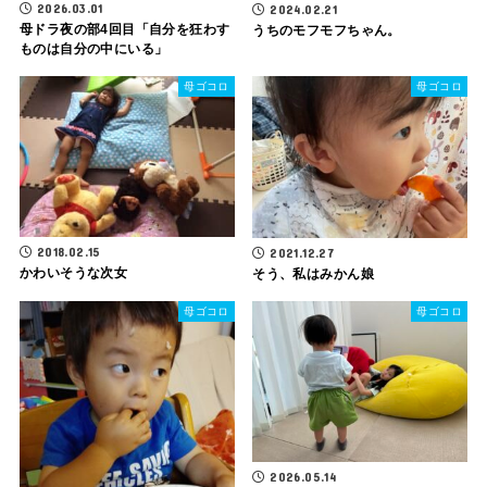
2026.03.01
2024.02.21
母ドラ夜の部4回目「自分を狂わす
うちのモフモフちゃん。
ものは自分の中にいる」
母ゴコロ
母ゴコロ
2018.02.15
2021.12.27
かわいそうな次女
そう、私はみかん娘
母ゴコロ
母ゴコロ
2026.05.14