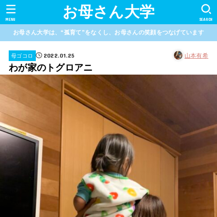
お母さん大学
MENU
SEARCH
お母さん大学は、“孤育て”をなくし、お母さんの笑顔をつなげています
2022.01.25
山本有希
母ゴコロ
わが家のトグロアニ