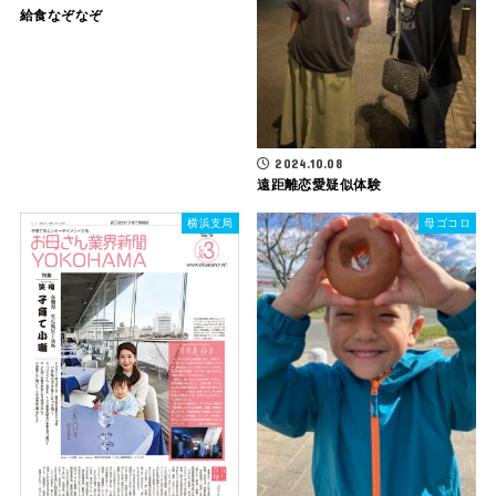
給食なぞなぞ
2024.10.08
遠距離恋愛疑似体験
横浜支局
母ゴコロ