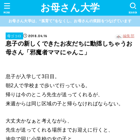
お母さん大学
MENU
SEARCH
お母さん大学は、“孤育て”をなくし、お母さんの笑顔をつなげています
2018.04.16
編集部
母ゴコロ
息子の新しくできたお友だちに動揺しちゃうお
母さん「邪魔者ママにゃんこ」
息子が入学して3日目。
朝2人で学校まで歩いて行っている。
帰りは今のところ先生が送ってくれるが、
来週からは同じ区域の子と帰らなければならない。
大丈夫かなぁと考えながら、
先生が送ってくれる場所までお迎えに行くと、
途中で同じ小学校の女の子と