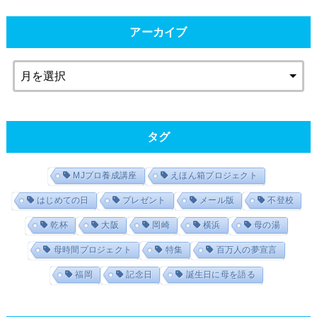
アーカイブ
タグ
MJプロ養成講座
えほん箱プロジェクト
はじめての日
プレゼント
メール版
不登校
乾杯
大阪
岡崎
横浜
母の湯
母時間プロジェクト
特集
百万人の夢宣言
福岡
記念日
誕生日に母を語る