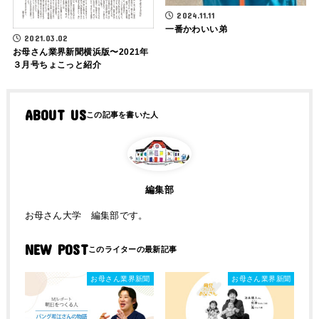
2024.11.11
一番かわいい弟
2021.03.02
お母さん業界新聞横浜版〜2021年
３月号ちょこっと紹介
ABOUT US
編集部
お母さん大学 編集部です。
NEW POST
お母さん業界新聞
お母さん業界新聞