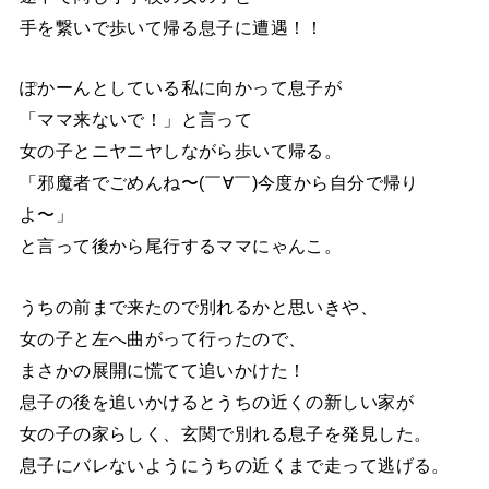
手を繋いで歩いて帰る息子に遭遇！！
ぽかーんとしている私に向かって息子が
「ママ来ないで！」と言って
女の子とニヤニヤしながら歩いて帰る。
「邪魔者でごめんね〜(￣∀￣)今度から自分で帰り
よ〜」
と言って後から尾行するママにゃんこ。
うちの前まで来たので別れるかと思いきや、
女の子と左へ曲がって行ったので、
まさかの展開に慌てて追いかけた！
息子の後を追いかけるとうちの近くの新しい家が
女の子の家らしく、玄関で別れる息子を発見した。
息子にバレないようにうちの近くまで走って逃げる。