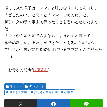
帰って来た息子は「ママ」と呼ぶなり、しょんぼり。
「どしたの？」と聞くと「ママ、ごめんね」と。
勝手に女の子の家まで行ったことを悪いと感じたよう
だ。
「今度から家の前でさよならしようね」と言って、
息子の新しいお友だちができたことを2人で喜んだ。
ていうか、未だに動揺隠せずにいるママにゃんこだった
(ｰｰ;)
（お母さん記者/
佐藤寿枝
)
母ゴコロ
MJレポート
お母さん大学
お母さん業界新聞
小学生