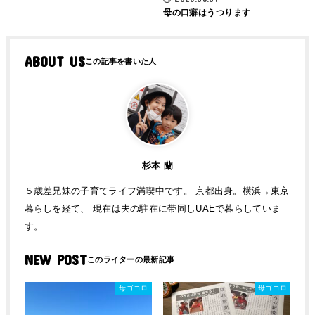
母の口癖はうつります
ABOUT US
杉本 蘭
５歳差兄妹の子育てライフ満喫中です。 京都出身。横浜→東京
暮らしを経て、 現在は夫の駐在に帯同しUAEで暮らしていま
す。
NEW POST
母ゴコロ
母ゴコロ