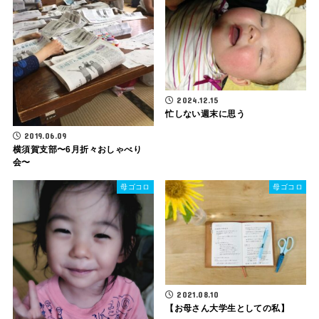
2024.12.15
忙しない週末に思う
2019.06.09
横須賀支部〜6月折々おしゃべり
会〜
母ゴコロ
母ゴコロ
2021.08.10
【お母さん大学生としての私】