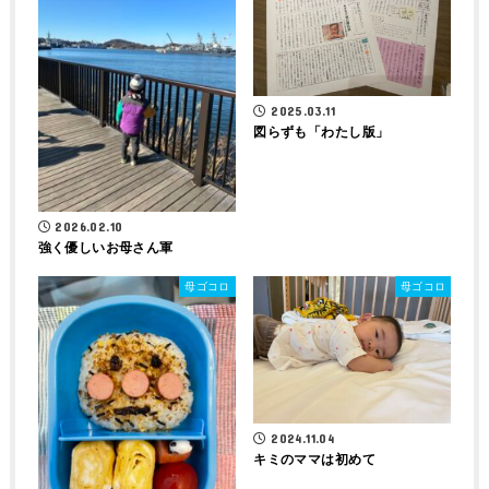
2025.03.11
図らずも「わたし版」
2026.02.10
強く優しいお母さん軍
母ゴコロ
母ゴコロ
2024.11.04
キミのママは初めて