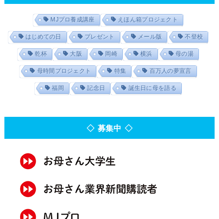
MJプロ養成講座
えほん箱プロジェクト
はじめての日
プレゼント
メール版
不登校
乾杯
大阪
岡崎
横浜
母の湯
母時間プロジェクト
特集
百万人の夢宣言
福岡
記念日
誕生日に母を語る
◇ 募集中 ◇