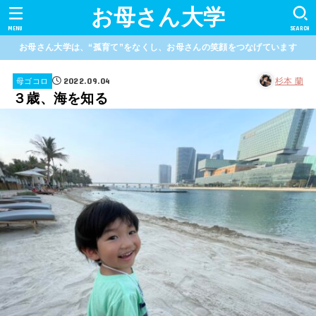
お母さん大学
MENU
SEARCH
お母さん大学は、“孤育て”をなくし、お母さんの笑顔をつなげています
2022.09.04
杉本 蘭
母ゴコロ
３歳、海を知る