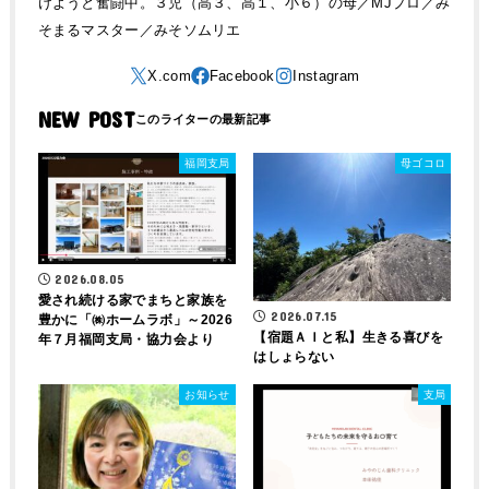
けようと奮闘中。３児（高３、高１、小６）の母／MJプロ／み
そまるマスター／みそソムリエ
NEW POST
福岡支局
母ゴコロ
2026.08.05
愛され続ける家でまちと家族を
2026.07.15
豊かに「㈱ホームラボ」～2026
【宿題ＡＩと私】生きる喜びを
年７月福岡支局・協力会より
はしょらない
お知らせ
支局