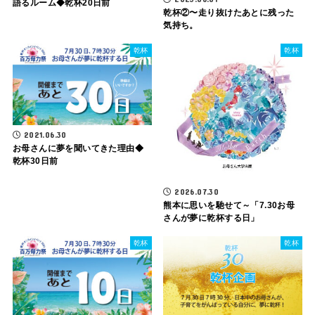
語るルーム◆乾杯20日前
乾杯②〜走り抜けたあとに残った
気持ち。
乾杯
乾杯
2021.06.30
お母さんに夢を聞いてきた理由◆
乾杯30日前
2026.07.30
熊本に思いを馳せて～「7.30お母
さんが夢に乾杯する日」
乾杯
乾杯