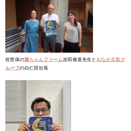
佐世保の
菌ちゃんファーム
吉田俊道先生と
おなか元気グ
ループ
の白仁田社長