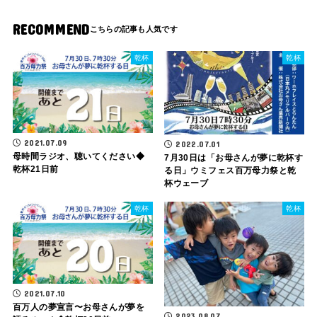
RECOMMEND
乾杯
乾杯
2021.07.09
2022.07.01
母時間ラジオ、聴いてください◆
7月30日は「お母さんが夢に乾杯す
乾杯21日前
る日」ウミフェス百万母力祭と乾
杯ウェーブ
乾杯
乾杯
2021.07.10
百万人の夢宣言〜お母さんが夢を
2023.08.07