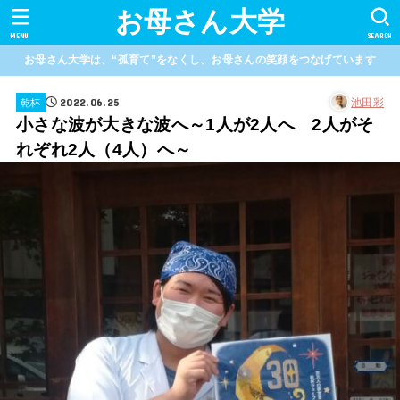
お母さん大学
MENU
SEARCH
お母さん大学は、“孤育て”をなくし、お母さんの笑顔をつなげています
2022.06.25
池田彩
乾杯
小さな波が大きな波へ～1人が2人へ 2人がそ
れぞれ2人（4人）へ～