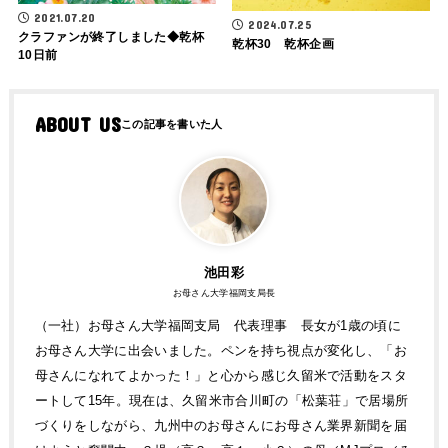
2021.07.20
2024.07.25
クラファンが終了しました◆乾杯
乾杯30 乾杯企画
10日前
ABOUT US
池田彩
お母さん大学福岡支局長
（一社）お母さん大学福岡支局 代表理事 長女が1歳の頃に
お母さん大学に出会いました。ペンを持ち視点が変化し、「お
母さんになれてよかった！」と心から感じ久留米で活動をスタ
ートして15年。現在は、久留米市合川町の「松葉荘」で居場所
づくりをしながら、九州中のお母さんにお母さん業界新聞を届