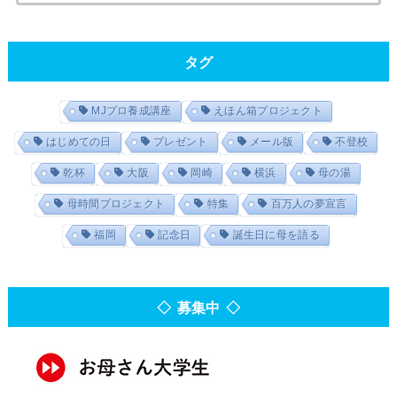
タグ
MJプロ養成講座
えほん箱プロジェクト
はじめての日
プレゼント
メール版
不登校
乾杯
大阪
岡崎
横浜
母の湯
母時間プロジェクト
特集
百万人の夢宣言
福岡
記念日
誕生日に母を語る
◇ 募集中 ◇