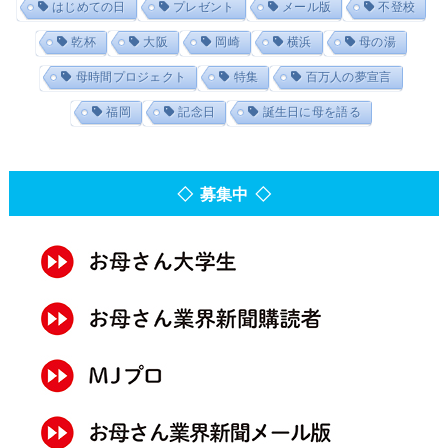
はじめての日
プレゼント
メール版
不登校
乾杯
大阪
岡崎
横浜
母の湯
母時間プロジェクト
特集
百万人の夢宣言
福岡
記念日
誕生日に母を語る
◇ 募集中 ◇