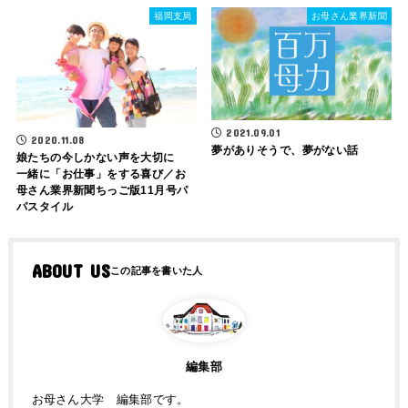
福岡支局
お母さん業界新聞
2021.09.01
2020.11.08
夢がありそうで、夢がない話
娘たちの今しかない声を大切に
一緒に「お仕事」をする喜び／お
母さん業界新聞ちっご版11月号パ
パスタイル
ABOUT US
編集部
お母さん大学 編集部です。