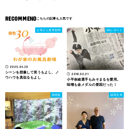
RECOMMEND
お母さん業界新聞
MJレポート
2025.04.30
シーンを想像して笑うもよし、ノ
2018.02.21
ウハウを真似るもよし
小平奈緒選手もみそまるを愛用。
味噌も金メダルの要因だった！
静岡版
福岡支局