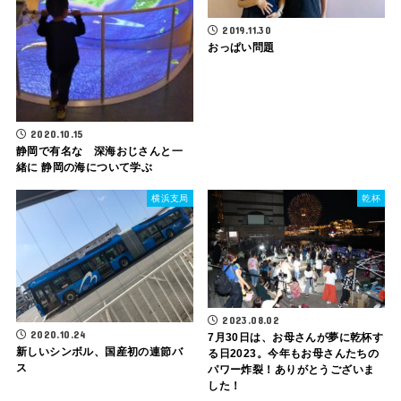
2019.11.30
おっぱい問題
2020.10.15
静岡で有名な 深海おじさんと一
緒に 静岡の海について学ぶ
横浜支局
乾杯
2023.08.02
2020.10.24
7月30日は、お母さんが夢に乾杯す
新しいシンボル、国産初の連節バ
る日2023。今年もお母さんたちの
ス
パワー炸裂！ありがとうございま
した！