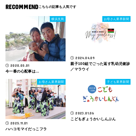
RECOMMEND
横浜支局
お母さん業界新聞
2024.04.09
親子100組でごった返す乳幼児健診
2020.05.01
／マラウイ
今一番の心配事は…
お母さん業界新聞
子ども業界新聞
2023.01.06
こどもぎょうかいしんぶん
2025.11.01
ハハコモマイだっこフラ