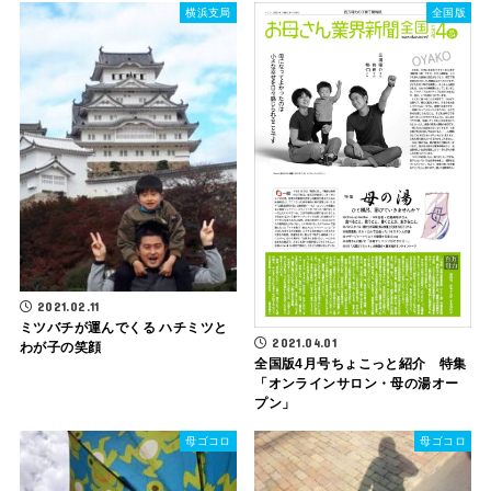
横浜支局
全国版
2021.02.11
ミツバチが運んでくる ハチミツと
2021.04.01
わが子の笑顔
全国版4月号ちょこっと紹介 特集
「オンラインサロン・母の湯オー
プン」
母ゴコロ
母ゴコロ