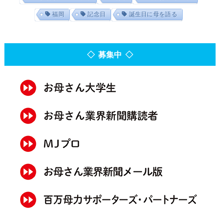
福岡
記念日
誕生日に母を語る
◇ 募集中 ◇