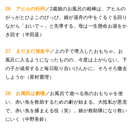
26 アヒルの行列
／2歳娘のお風呂の相棒は、アヒルの
がっがとひよこのぴっぴ。娘が湯舟の中をぐるぐる回り
ながら「おいで～」と先導する。母は一生懸命お湯をか
き回す（半田遥）
27 まだまだ迷走中
／上の子で導入したおもちゃ。お
風呂に入るようになったものの、今度は上がらない。下
の子が成長すると毎日取り合いけんかに。そろそろ撤去
しようか（星村愛理）
28 お風呂は劇場
／お風呂で遊べる魚のおもちゃを使
い、赤い魚を救助するための劇が始まる。大抵私が悪党
で、赤い魚を捕まえる役（笑）。娘が救助隊になり救い
にいく（中野美鈴）