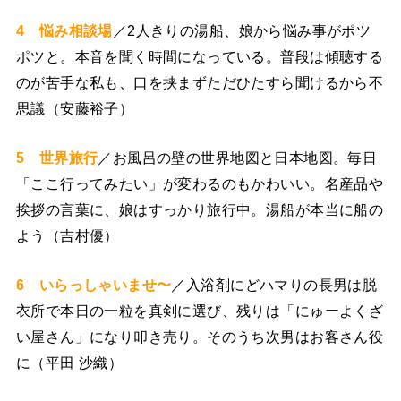
4 悩み相談場
／2人きりの湯船、娘から悩み事がポツ
ポツと。本音を聞く時間になっている。普段は傾聴する
のが苦手な私も、口を挟まずただひたすら聞けるから不
思議（安藤裕子）
5 世界旅行
／お風呂の壁の世界地図と日本地図。毎日
「ここ行ってみたい」が変わるのもかわいい。名産品や
挨拶の言葉に、娘はすっかり旅行中。湯船が本当に船の
よう（吉村優）
6 いらっしゃいませ〜
／入浴剤にどハマりの長男は脱
衣所で本日の一粒を真剣に選び、残りは「にゅーよくざ
い屋さん」になり叩き売り。そのうち次男はお客さん役
に（平田 沙織）