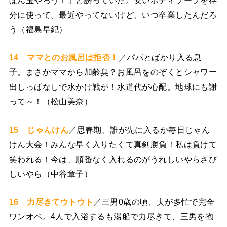
分に使って。最近やってないけど、いつ卒業したんだろ
う（福島早紀）
14 ママとのお風呂は拒否！
／パパとばかり入る息
子。まさかママから加齢臭？お風呂をのぞくとシャワー
出しっぱなしで水かけ戦が！水道代が心配。地球にも謝
って～！（松山美奈）
15 じゃんけん
／思春期、誰が先に入るか毎日じゃん
けん大会！みんな早く入りたくて真剣勝負！私は負けて
笑われる！今は、順番なく入れるのがうれしいやらさび
しいやら（中谷章子）
16 力尽きてウトウト
／三男0歳の頃、夫が多忙で完全
ワンオペ。4人で入浴するも湯船で力尽きて、三男を抱