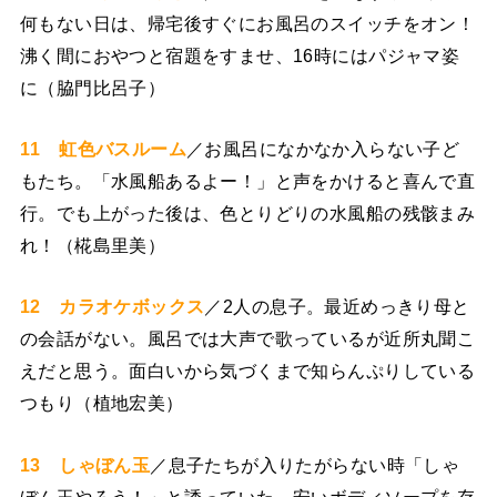
何もない日は、帰宅後すぐにお風呂のスイッチをオン！
沸く間におやつと宿題をすませ、16時にはパジャマ姿
に（脇門比呂子）
11 虹色バスルーム
／お風呂になかなか入らない子ど
もたち。「水風船あるよー！」と声をかけると喜んで直
行。でも上がった後は、色とりどりの水風船の残骸まみ
れ！（椛島里美）
12 カラオケボックス
／2人の息子。最近めっきり母と
の会話がない。風呂では大声で歌っているが近所丸聞こ
えだと思う。面白いから気づくまで知らんぷりしている
つもり（植地宏美）
13 しゃぼん玉
／息子たちが入りたがらない時「しゃ
ぼん玉やろう！」と誘っていた。安いボディソープを存