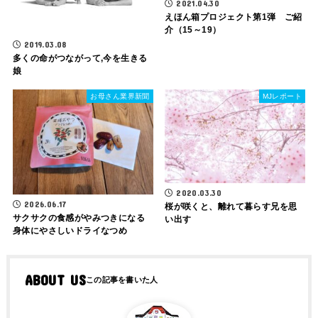
2021.04.30
えほん箱プロジェクト第1弾 ご紹
介（15～19）
2019.03.08
多くの命がつながって,今を生きる
娘
お母さん業界新聞
MJレポート
2020.03.30
2026.06.17
桜が咲くと、離れて暮らす兄を思
サクサクの食感がやみつきになる
い出す
身体にやさしいドライなつめ
ABOUT US