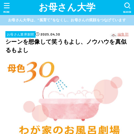
お母さん大学
MENU
SEARCH
お母さん大学は、“孤育て”をなくし、お母さんの笑顔をつなげています
2025.04.30
編集部
お母さん業界新聞
シーンを想像して笑うもよし、ノウハウを真似
るもよし