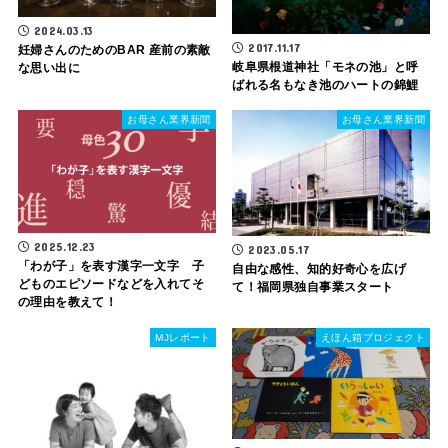
2024.03.13
2017.11.17
妊婦さんのためのBAR 産前の素敵
岐阜県根道神社「モネの池」と呼
な思い出に
ばれる名もなき池のハートの錦鯉
お母さん業界新聞
お母さん業界新聞
2025.12.23
2023.05.17
「わが子」を表す漢字一文字 子
自由な感性、知的好奇心を広げ
どものエピソードなどを入れてそ
て！福岡県独自事業スタート
の理由を教えて！
MJレポート
えほん箱プロジェクト