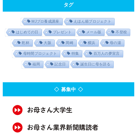
タグ
MJプロ養成講座
えほん箱プロジェクト
はじめての日
プレゼント
メール版
不登校
乾杯
大阪
岡崎
横浜
母の湯
母時間プロジェクト
特集
百万人の夢宣言
福岡
記念日
誕生日に母を語る
◇ 募集中 ◇