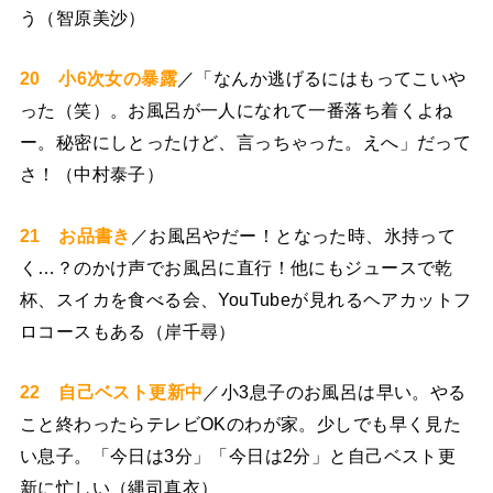
う（智原美沙）
20 小6次女の暴露
／「なんか逃げるにはもってこいや
った（笑）。お風呂が一人になれて一番落ち着くよね
ー。秘密にしとったけど、言っちゃった。えへ」だって
さ！（中村泰子）
21 お品書き
／お風呂やだー！となった時、氷持って
く…？のかけ声でお風呂に直行！他にもジュースで乾
杯、スイカを食べる会、YouTubeが見れるヘアカットフ
ロコースもある（岸千尋）
22 自己ベスト更新中
／小3息子のお風呂は早い。やる
こと終わったらテレビOKのわが家。少しでも早く見た
い息子。「今日は3分」「今日は2分」と自己ベスト更
新に忙しい（縄司真衣）