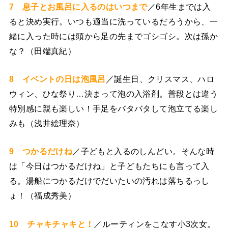
7 息子とお風呂に入るのはいつまで
／6年生までは入
ると決め実行。いつも適当に洗っているだろうから、一
緒に入った時には頭から足の先までゴシゴシ。次は孫か
な？（田端真紀）
8 イベントの日は泡風呂
／誕生日、クリスマス、ハロ
ウィン、ひな祭り…決まって泡の入浴剤。普段とは違う
特別感に親も楽しい！手足をバタバタして泡立てる楽し
みも（浅井絵理奈）
9 つかるだけね
／子どもと入るのしんどい。そんな時
は「今日はつかるだけね」と子どもたちにも言って入
る。湯船につかるだけでだいたいの汚れは落ちるっし
ょ！（福成秀美）
10 チャキチャキと！
／ルーティンをこなす小3次女。