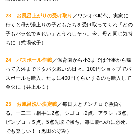
23 お風呂上がりの受け取り
／ワンオペ時代、実家に
行くと母が湯上りの子どもたちを受け取ってくれ「どの
子もバラ色できれい」とうれしそう。今、母と同じ気持
ちに（式場敬子）
24 バスボール作戦
／保育園から小3までは仕事から帰
って入浴までドタバタ戦いの日々。100円ショップでバ
スボールを購入。たまに400円くらいするのを購入して
金欠に（井上ルミ）
25 お風呂洗い決定戦
／毎日夫とチンチロで勝負す
る。一二三→相手に2点、シゴロ→2点、アラシ→3点、
ピンゾロ→５点。5点先取で勝ち。毎日勝つのに必死、
でも楽しい！（黒田のぞみ）