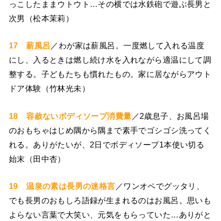
っこしたままウトウト…その横では水鉄砲で遊ぶ長男と
次男（松本茉莉）
17 薪風呂
／わが家は薪風呂。一度燃して入れる温度
にし、入るときは燃し続け水を入れながら適温にして調
整する。子どもたちも慣れたもの。家に居ながらアウト
ドア体験（竹林光未）
18 容赦ないボディソープ消費量
／2歳息子、お風呂場
のおもちゃはじめ隅から隅まで素手でゴシゴシ洗ってく
れる。ありがたいが、2日でボディソープ1本使い切る
始末（田中杏）
19 温泉の素は長男の迷格言
／ワンオペでグッタリ、
でも長男のおもしろ語録が生まれるのはお風呂。思いも
よらない言葉で大笑い、元気をもらっていた…ありがと