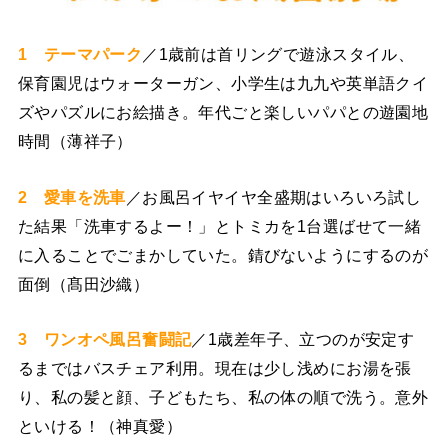
1 テーマパーク
／1歳前は首リングで遊泳スタイル、
保育園児はウォーターガン、小学生は九九や英単語クイ
ズやパズルにお絵描き。年代ごと楽しいパパとの遊園地
時間（薄祥子）
2 愛車を洗車
／お風呂イヤイヤ全盛期はいろいろ試し
た結果「洗車するよー！」とトミカを1台選ばせて一緒
に入ることでごまかしていた。錆びないようにするのが
面倒（髙田沙織）
3 ワンオペ風呂奮闘記
／1歳差年子、立つのが安定す
るまではバスチェア利用。現在は少し浅めにお湯を張
り、私の髪と顔、子どもたち、私の体の順で洗う。意外
といける！（神真愛）