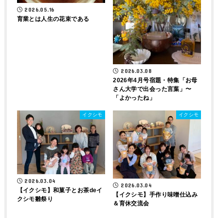
2026.05.16
育業とは人生の花束である
2026.03.08
2026年4月号宿題・特集「お母
さん大学で出会った言葉」〜
「よかったね」
イクシモ
イクシモ
2026.03.04
2026.03.04
【イクシモ】和菓子とお茶deイ
【イクシモ】手作り味噌仕込み
クシモ雛祭り
＆育休交流会