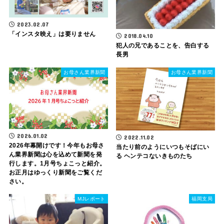
2023.02.07
「インスタ映え」は要りません
2018.04.10
犯人の兄であることを、告白する
長男
お母さん業界新聞
お母さん業界新聞
2026.01.02
2022.11.02
2026年幕開けです！今年もお母さ
当たり前のようにいつもそばにい
ん業界新聞は心を込めて新聞を発
る ヘンテコないきものたち
行します。1月号ちょこっと紹介。
お正月はゆっくり新聞をご覧くだ
さい。
MJレポート
福岡支局