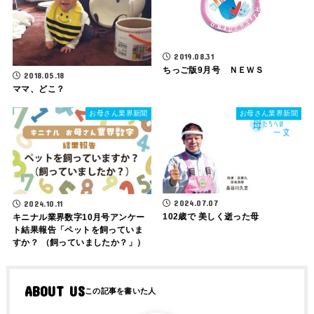
2019.08.31
ちっご版9月号 ＮＥＷＳ
2018.05.18
ママ、どこ？
お母さん業界新聞
お母さん業界新聞
2024.07.07
2024.10.11
102歳で 美しく逝った母
キニナル業界数字10月号アンケー
ト結果報告「ペットを飼っていま
すか？ （飼っていましたか？」）
ABOUT US