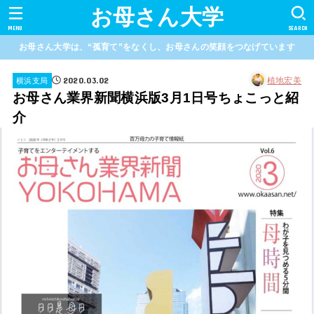
お母さん大学
MENU
SEARCH
お母さん大学は、“孤育て”をなくし、お母さんの笑顔をつなげています
2020.03.02
植地宏美
横浜支局
お母さん業界新聞横浜版3月1日号ちょこっと紹
介