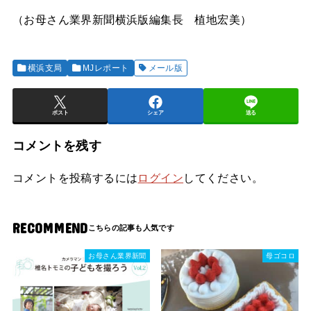
（お母さん業界新聞横浜版編集長 植地宏美）
横浜支局
MJレポート
メール版
ポスト
シェア
送る
コメントを残す
コメントを投稿するには
ログイン
してください。
RECOMMEND
お母さん業界新聞
母ゴコロ