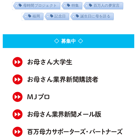
母時間プロジェクト
特集
百万人の夢宣言
福岡
記念日
誕生日に母を語る
◇ 募集中 ◇