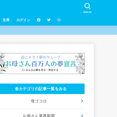
SEARCH
支局
ログイン
各カテゴリの記事一覧をみる
母ゴコロ
お母さん業界新聞