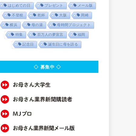
はじめての日
プレゼント
メール版
不登校
乾杯
大阪
岡崎
横浜
母の湯
母時間プロジェクト
特集
百万人の夢宣言
福岡
記念日
誕生日に母を語る
◇ 募集中 ◇