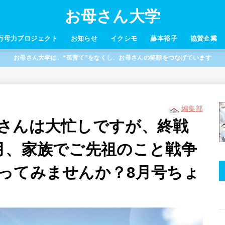
お母さん大学
万母力プロジェクト
お知らせ
イクシモ
藤本裕子
協賛企業
お母さん大学は、“孤育て”をなくし、お母さんの笑顔をつなげています
編集部
さんは大忙しですが、終戦
月、家族でご先祖のこと戦争
ってみませんか？8月号ちょ