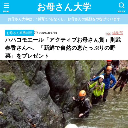
お母さん大学
MENU
SEARCH
お母さん大学は、“孤育て”をなくし、お母さんの笑顔をつなげています
2025.09.14
編集部
お母さん業界新聞
ハハコモエール「アクティブお母さん賞」則武
春香さんへ、「新鮮で自然の恵たっぷりの野
菜」をプレゼント