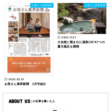
お母さん業界新聞
お母さん業界新聞
2025.11.27
大自然に囲まれた源泉100％7つの
露天風呂を満喫
2022.02.01
お母さん業界新聞 2月号紹介
ABOUT US