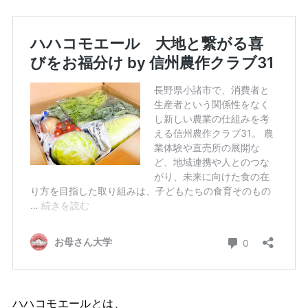
ハハコモエールとは、