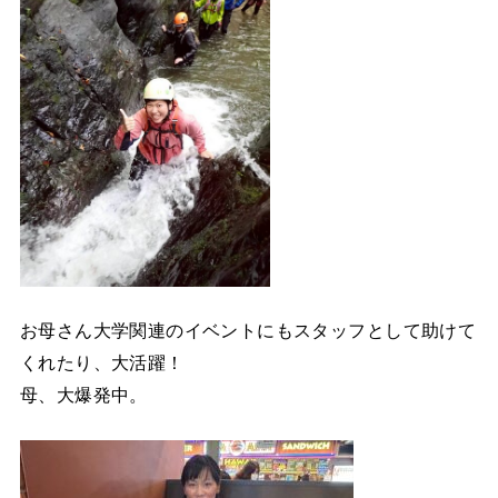
お母さん大学関連のイベントにもスタッフとして助けて
くれたり、大活躍！
母、大爆発中。