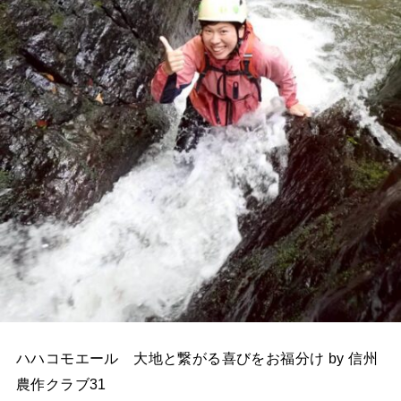
ハハコモエール 大地と繋がる喜びをお福分け by 信州
農作クラブ31