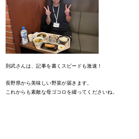
則武さんは、記事を書くスピードも激速！
長野県から美味しい野菜が届きます。
これからも素敵な母ゴコロを綴ってくださいね。