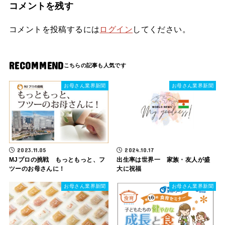
コメントを残す
コメントを投稿するには
ログイン
してください。
RECOMMEND
お母さん業界新聞
お母さん業界新聞
2023.11.05
2024.10.17
MJプロの挑戦 もっともっと、フ
出生率は世界一 家族・友人が盛
ツーのお母さんに！
大に祝福
お母さん業界新聞
お母さん業界新聞