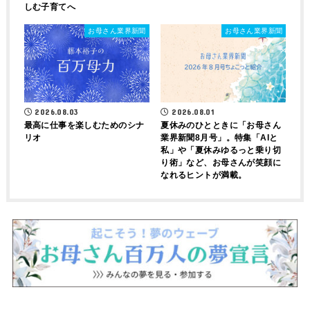
しむ子育てへ
お母さん業界新聞
お母さん業界新聞
2026.08.03
2026.08.01
最高に仕事を楽しむためのシナ
夏休みのひとときに「お母さん
リオ
業界新聞8月号」。特集「AIと
私」や「夏休みゆるっと乗り切
り術」など、お母さんが笑顔に
なれるヒントが満載。