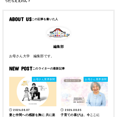
ったらええのん？
ABOUT US
編集部
お母さん大学 編集部です。
NEW POST
お母さん業界新聞
お母さん業界新聞
2026.08.07
2026.08.05
妻と仲間への感謝を胸に 共に楽
子育ての喜びは、今ここに