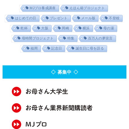
MJプロ養成講座
えほん箱プロジェクト
はじめての日
プレゼント
メール版
不登校
乾杯
大阪
岡崎
横浜
母の湯
母時間プロジェクト
特集
百万人の夢宣言
福岡
記念日
誕生日に母を語る
◇ 募集中 ◇