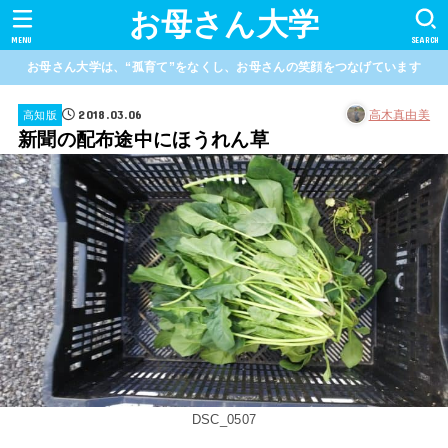
お母さん大学
MENU
SEARCH
お母さん大学は、“孤育て”をなくし、お母さんの笑顔をつなげています
2018.03.06
高木真由美
高知版
新聞の配布途中にほうれん草
DSC_0507