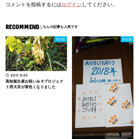
コメントを投稿するには
ログイン
してください。
RECOMMEND
高知版
高知版
2017.11.09
高知版出産お祝いみそプロジェク
ト用大豆が茶色くなりました