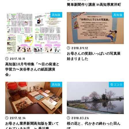
簡単新聞作り講座 in高知県東洋町
高知版
高知版
2018.09.12
お母さんの笑顔いっぱいの写真展
2017.10.11
始まりました
高知版10月号特集「〜目の発達と
学習力〜灰谷孝さんの紙面講演
会」
高知版
母ゴコロ
2017.12.14
2018.03.26
お母さん業界新聞高知版を置いて
桜の花と、代かきの終わった田ん
くれているお店 ㏌ 香川県
ぼ