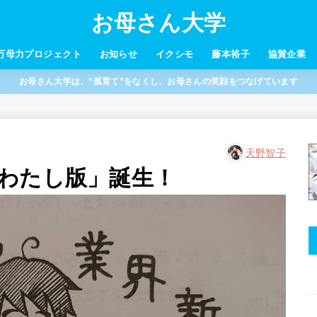
お母さん大学
万母力プロジェクト
お知らせ
イクシモ
藤本裕子
協賛企業
お母さん大学は、“孤育て”をなくし、お母さんの笑顔をつなげています
天野智子
わたし版」誕生！