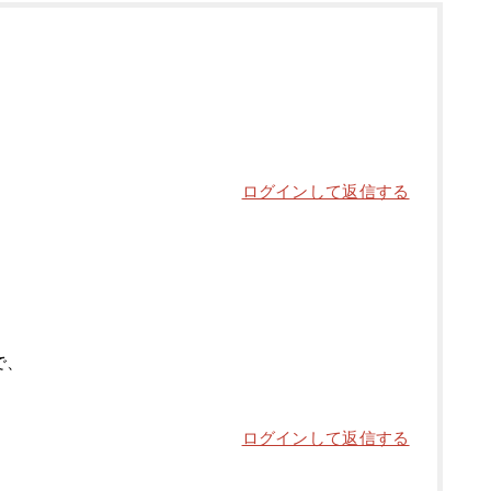
ログインして返信する
で、
！
ログインして返信する