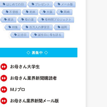
はじめての日
プレゼント
メール版
不登校
乾杯
大阪
岡崎
横浜
母の湯
母時間プロジェクト
特集
百万人の夢宣言
福岡
記念日
誕生日に母を語る
◇ 募集中 ◇