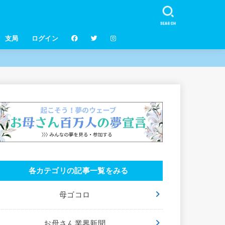
SEARCH
支局
ログイン
各カテゴリの記事一覧をみる
母ゴコロ
お母さん業界新聞