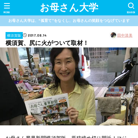
お母さん大学
MENU
SEARCH
お母さん大学は、“孤育て”をなくし、お母さんの笑顔をつなげています
2017.08.14
田中清美
横須賀版
横須賀、尻に火がついて取材！
お母さん業界新聞横須賀版、原稿締め切り間近！マジ