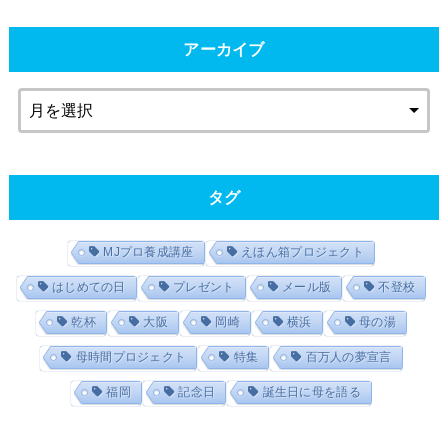
アーカイブ
タグ
MJプロ養成講座
えほん箱プロジェクト
はじめての日
プレゼント
メール版
不登校
乾杯
大阪
岡崎
横浜
母の湯
母時間プロジェクト
特集
百万人の夢宣言
福岡
記念日
誕生日に母を語る