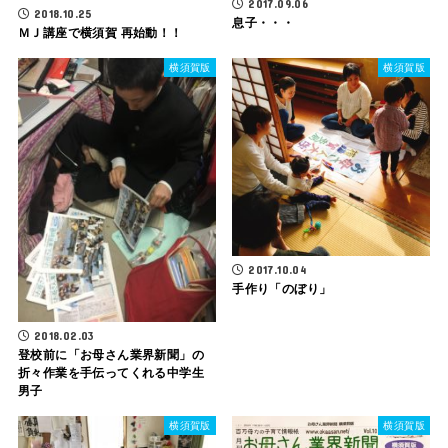
2017.09.06
2018.10.25
息子・・・
ＭＪ講座で横須賀 再始動！！
横須賀版
横須賀版
2017.10.04
手作り「のぼり」
2018.02.03
登校前に「お母さん業界新聞」の
折々作業を手伝ってくれる中学生
男子
横須賀版
横須賀版