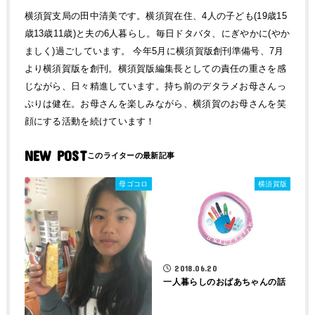
横須賀支局の田中清美です。横須賀在住、4人の子ども(19歳15
歳13歳11歳)と夫の6人暮らし。毎日ドタバタ、にぎやかに(やか
ましく)過ごしています。 今年5月に横須賀版創刊準備号、7月
より横須賀版を創刊。横須賀版編集長としての責任の重さを感
じながら、日々精進しています。持ち前のデタラメお母さんっ
ぷりは健在。お母さんを楽しみながら、横須賀のお母さんを笑
顔にする活動を続けています！
NEW POST
母ゴコロ
横須賀版
2018.06.20
一人暮らしのおばあちゃんの話