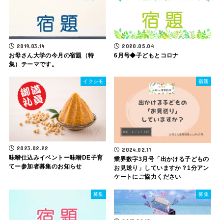
2019.03.14
2020.05.04
お母さん大学の今月の宿題（特
6月号◆子どもとコロナ
集）テーマです。
イクシモ
宿題
2023.02.22
2024.02.11
味噌仕込みイベントー味噌DE子育
業界数字3月号「出かける子どもの
てー参加者募集のお知らせ
お見送り」していますか？1分アン
ケートにご協力ください
募集
募集