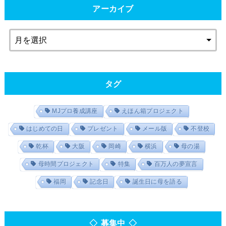
アーカイブ
タグ
MJプロ養成講座
えほん箱プロジェクト
はじめての日
プレゼント
メール版
不登校
乾杯
大阪
岡崎
横浜
母の湯
母時間プロジェクト
特集
百万人の夢宣言
福岡
記念日
誕生日に母を語る
◇ 募集中 ◇