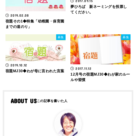
2017.09.15
夢ひろば 新ネーミングを投票し
てください。
2019.02.08
宿題その1◆特集「幼稚園・保育園
までの道のり」
募集
募集
2019.10.12
2017.11.12
宿題MJ30◆わが母に言われた言葉
12月号の宿題MJ30◆わが家のルー
ルや習慣
ABOUT US