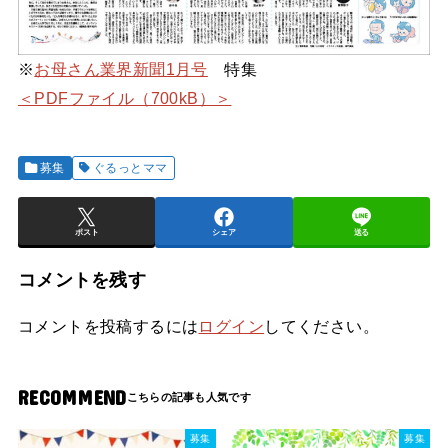
※
お母さん業界新聞1月号
特集
＜PDFファイル（700kB）＞
募集
ぐるっとママ
ポスト
シェア
送る
コメントを残す
コメントを投稿するには
ログイン
してください。
RECOMMEND
募集
募集