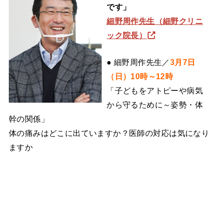
です」
細野周作先生（細野クリニ
ック院長）
● 細野周作先生／
3月7日
（日）10時～12時
「子どもをアトピーや病気
から守るために～姿勢・体
幹の関係」
体の痛みはどこに出ていますか？医師の対応は気になり
ますか