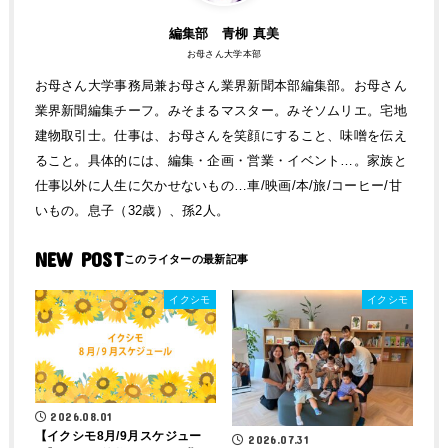
編集部 青柳 真美
お母さん大学本部
お母さん大学事務局兼お母さん業界新聞本部編集部。お母さん
業界新聞編集チーフ。みそまるマスター。みそソムリエ。宅地
建物取引士。仕事は、お母さんを笑顔にすること、味噌を伝え
ること。具体的には、編集・企画・営業・イベント…。家族と
仕事以外に人生に欠かせないもの…車/映画/本/旅/コーヒー/甘
いもの。息子（32歳）、孫2人。
NEW POST
イクシモ
イクシモ
2026.08.01
【イクシモ8月/9月スケジュー
2026.07.31