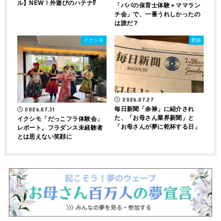
ル】NEW！外遊びのハテナ⁉
「パパの保育士体験＋ママラン
チ会」で、一番うれしかったの
は誰だ？
イクシモ
乾杯
2026.07.27
毎日新聞「余禄」に紹介され
2026.07.31
た、「お母さん業界新聞」と
イクシモ「だっこフラ体験会」
「お母さんが夢に乾杯する日」
レポート。フラダンス未経験者
とは思えない笑顔に