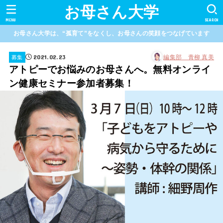
お母さん大学
MENU
SEARCH
お母さん大学は、“孤育て”をなくし、お母さんの笑顔をつなげています
2021.02.23
編集部 青柳 真美
募集
アトピーでお悩みのお母さんへ。無料オンライ
ン健康セミナー参加者募集！