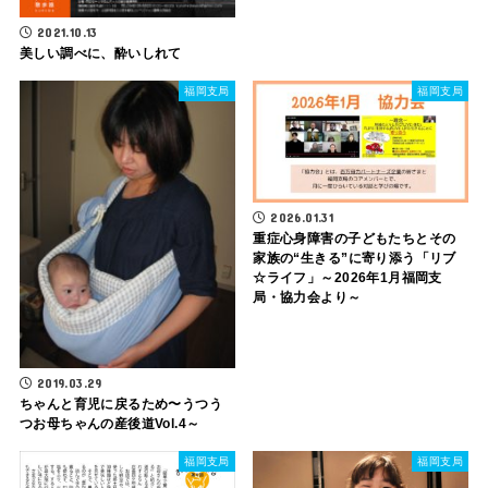
2021.10.13
美しい調べに、酔いしれて
福岡支局
福岡支局
2026.01.31
重症心身障害の子どもたちとその
家族の“生きる”に寄り添う「リブ
☆ライフ」～2026年1月福岡支
局・協力会より～
2019.03.29
ちゃんと育児に戻るため〜うつう
つお母ちゃんの産後道Vol.4～
福岡支局
福岡支局