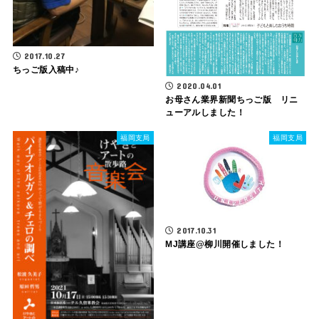
2017.10.27
ちっご版入稿中♪
2020.04.01
お母さん業界新聞ちっご版 リニ
ューアルしました！
福岡支局
福岡支局
2017.10.31
MJ講座@柳川開催しました！