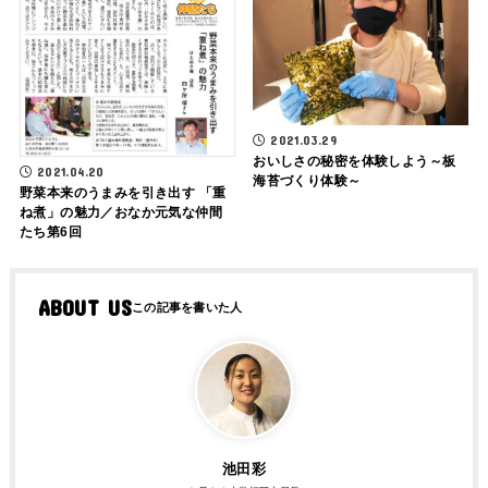
2021.03.29
おいしさの秘密を体験しよう～板
2021.04.20
海苔づくり体験～
野菜本来のうまみを引き出す 「重
ね煮」の魅力／おなか元気な仲間
たち第6回
ABOUT US
池田彩