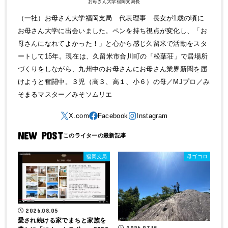
お母さん大学福岡支局長
（一社）お母さん大学福岡支局 代表理事 長女が1歳の頃に
お母さん大学に出会いました。ペンを持ち視点が変化し、「お
母さんになれてよかった！」と心から感じ久留米で活動をスタ
ートして15年。現在は、久留米市合川町の「松葉荘」で居場所
づくりをしながら、九州中のお母さんにお母さん業界新聞を届
けようと奮闘中。３児（高３、高１、小６）の母／MJプロ／み
そまるマスター／みそソムリエ
NEW POST
福岡支局
母ゴコロ
2026.08.05
愛され続ける家でまちと家族を
2026.07.15