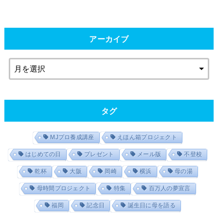
アーカイブ
タグ
MJプロ養成講座
えほん箱プロジェクト
はじめての日
プレゼント
メール版
不登校
乾杯
大阪
岡崎
横浜
母の湯
母時間プロジェクト
特集
百万人の夢宣言
福岡
記念日
誕生日に母を語る