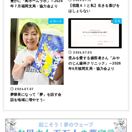
豊かに「㈱ホームラボ」～2026
【宿題ＡＩと私】生きる喜びを
年７月福岡支局・協力会より
はしょらない
お知らせ
支局
2026.07.05
歪みを愛する歯医者さん「みや
のじん歯科クリニック」～2026
年6月福岡支局・協力会より
2026.07.07
夢隊長になって「夢」を話す会
話を地域に増やそう♪