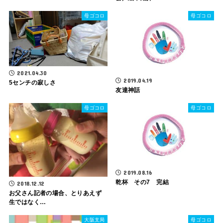
母ゴコロ
母ゴコロ
2021.04.30
2019.04.19
5センチの寂しさ
友達神話
母ゴコロ
母ゴコロ
2019.08.16
乾杯 その7 完結
2018.12.12
お父さん記者の場合、とりあえず
生ではなく…
大阪支局
母ゴコロ