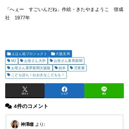
「へぇー すごいんだね」作絵・きたやまようこ 偕成
社 1977年
えほん箱プロジェクト
大阪支局
MJ
お母さん大学
お母さん業界新聞
お母さん業界新聞大阪版
絵本
児童書
こどもぼん！おおきなこどもも！
ポスト
シェア
送る
4件のコメント
神澤瞳
より: