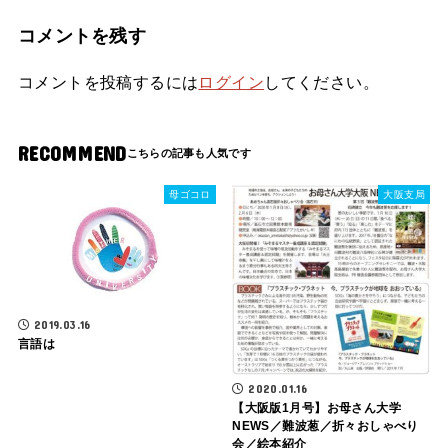
コメントを残す
コメントを投稿するには
ログイン
してください。
RECOMMEND
母ゴコロ
大阪支局
2019.03.16
言語は
2020.01.16
【大阪版1月号】お母さん大学
NEWS／難波葱／折々おしゃべり
会／絵本紹介