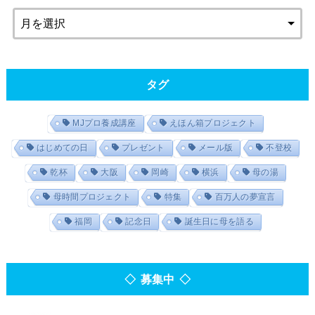
タグ
MJプロ養成講座
えほん箱プロジェクト
はじめての日
プレゼント
メール版
不登校
乾杯
大阪
岡崎
横浜
母の湯
母時間プロジェクト
特集
百万人の夢宣言
福岡
記念日
誕生日に母を語る
◇ 募集中 ◇