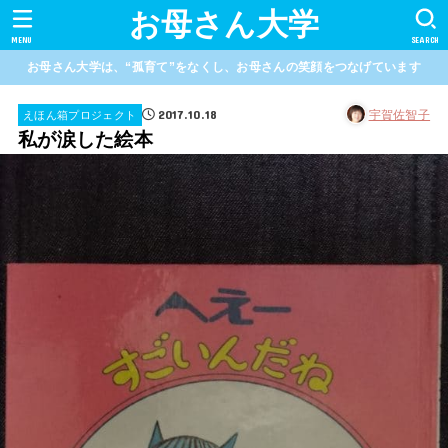
お母さん大学
MENU
SEARCH
お母さん大学は、“孤育て”をなくし、お母さんの笑顔をつなげています
2017.10.18
宇賀佐智子
えほん箱プロジェクト
私が涙した絵本