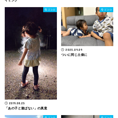
イミング
母ゴコロ
母ゴコロ
2025.09.09
ついに同じ土俵に
2019.08.25
「あの子と遊ばない」の真意
母ゴコロ
母ゴコロ