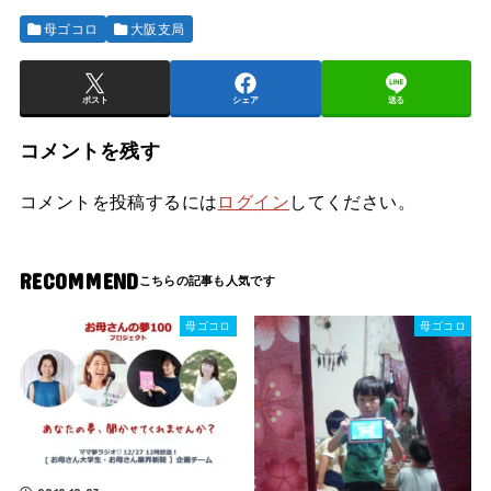
母ゴコロ
大阪支局
ポスト
シェア
送る
コメントを残す
コメントを投稿するには
ログイン
してください。
RECOMMEND
母ゴコロ
母ゴコロ