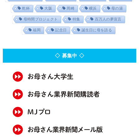
乾杯
大阪
岡崎
横浜
母の湯
母時間プロジェクト
特集
百万人の夢宣言
福岡
記念日
誕生日に母を語る
◇ 募集中 ◇