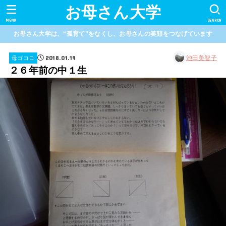
お母さん大学
MENU
SEARCH
お母さん大学は、“孤育て”をなくし、お母さんの笑顔をつなげています
2018.01.19
池田美智子
母ゴコロ
２６年前の中１生