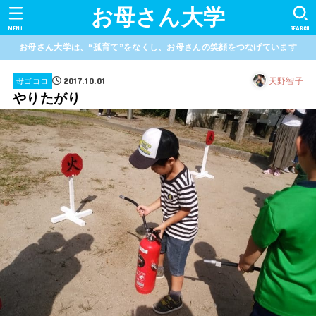
お母さん大学
MENU
SEARCH
お母さん大学は、“孤育て”をなくし、お母さんの笑顔をつなげています
2017.10.01
天野智子
母ゴコロ
やりたがり