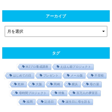
アーカイブ
タグ
MJプロ養成講座
えほん箱プロジェクト
はじめての日
プレゼント
メール版
不登校
乾杯
大阪
岡崎
横浜
母の湯
母時間プロジェクト
特集
百万人の夢宣言
福岡
記念日
誕生日に母を語る