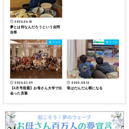
2026.06.18
夢とは何なんだろうという自問
自答
母ゴコロ
母ゴコロ
2026.03.09
2025.08.12
【4月号宿題】お母さん大学で出
母はだんだん暇になる
会った言葉