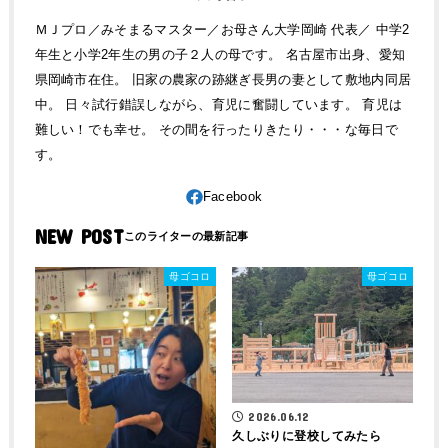
ＭＪプロ／みそまるマスター／お母さん大学岡崎 代表／ 中学2
年生と小学2年生の男の子２人の母です。 名古屋市出身、愛知
県岡崎市在住。 旧家の農家の跡継ぎ長男の妻として敷地内同居
中。 日々試行錯誤しながら、育児に奮闘しています。 育児は
難しい！でも幸せ。 その間を行ったりきたり・・・な毎日で
す。
NEW POST
母ゴコロ
母ゴコロ
2026.06.12
久しぶりに登校してみたら