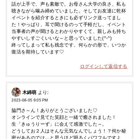
話が上手で、声も素敵で。お母さん大学の良さ、私も
聴きながら噛み締めていました。そしてお友達に乾杯
イベントを紹介するときにも必ずリンク送ってまし
た！やっぱり、耳で聞けるのって手軽だし、イベント
当事者の声が聞けるとわかりやすくて、親しみも持ち
やすいしすごくいいな～と思っていました(^-^)
終ってしまって私も残念です、何らかの形で、いつか
復活を期待しています♡
ログインして返信する
木綿萌
より:
2023-08-05 9:05 PM
脇門さ～ん！ありがとうございました♡
オンラインで見てた笑顔と一緒で癒されました！
生「きゅうりーず」に会えて感激でした～。
どうしてお２人はそんな元気なんでしょう！？何か秘
密があるのでは…と思うほど明るくパワフルですよ