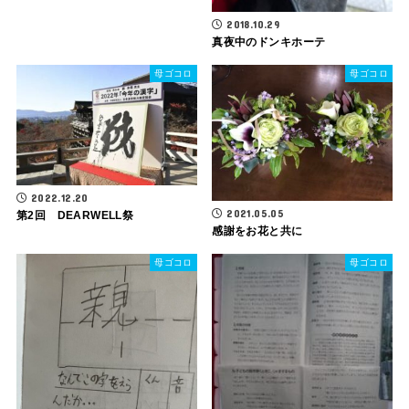
2018.10.29
真夜中のドンキホーテ
母ゴコロ
母ゴコロ
2022.12.20
2021.05.05
第2回 DEARWELL祭
感謝をお花と共に
母ゴコロ
母ゴコロ