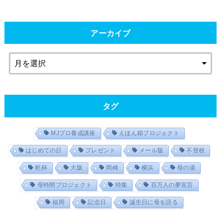
アーカイブ
タグ
MJプロ養成講座
えほん箱プロジェクト
はじめての日
プレゼント
メール版
不登校
乾杯
大阪
岡崎
横浜
母の湯
母時間プロジェクト
特集
百万人の夢宣言
福岡
記念日
誕生日に母を語る