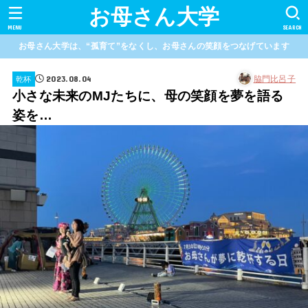
お母さん大学
MENU
SEARCH
お母さん大学は、“孤育て”をなくし、お母さんの笑顔をつなげています
2023.08.04
脇門比呂子
乾杯
小さな未来のMJたちに、母の笑顔を夢を語る
姿を…