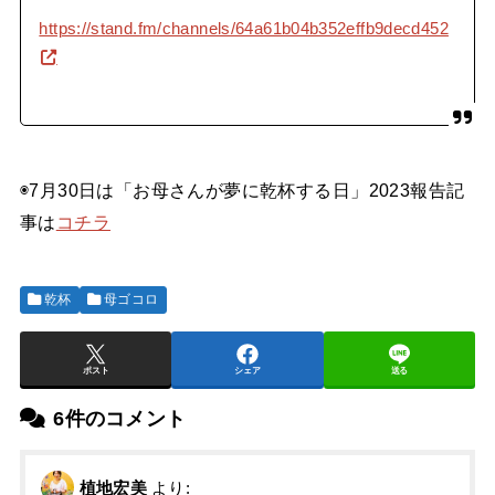
https://stand.fm/channels/64a61b04b352effb9decd452
◉7月30日は「お母さんが夢に乾杯する日」2023報告記
事は
コチラ
乾杯
母ゴコロ
ポスト
シェア
送る
6件のコメント
植地宏美
より: