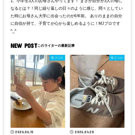
1、小学生3人のお母さんやってます！ まさか自分が3人の母に
なるとは？！同じ繰り返しの日々のように感じ、悶々としてい
た時にお母さん大学に出会ったのが6年前。 ありのままの自分
に自信が持て、子育てが心から楽しめるように！MJプロです
^_^
NEW POST
母ゴコロ
母ゴコロ
2026.06.15
2026.04.28