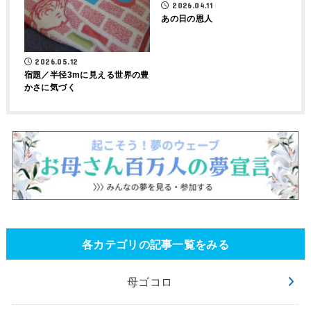
2026.04.11
あの日の恩人
2026.05.12
宿題／半径3mに見える世界の豊
かさに気づく
各カテゴリの記事一覧をみる
母ゴコロ