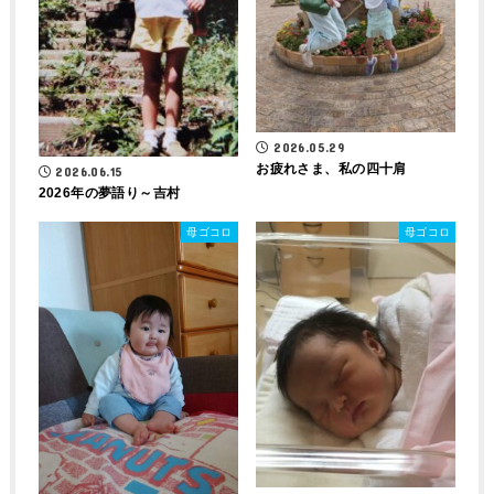
2026.05.29
お疲れさま、私の四十肩
2026.06.15
2026年の夢語り～吉村
母ゴコロ
母ゴコロ