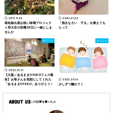
2017.11.26
2026.01.22
高知版出産お祝い味噌プロジェク
「抱きなさい 子を」を教えても
ト用大豆の収穫28日に一緒にしま
らって
せんか
母ゴコロ
母ゴコロ
2022.01.31
【大阪／あるままOYAKOフェス報
2022.09.14
告】お母さんを笑顔にしてくれた
「あるままOYAKO」ありがとう！
少しずつ離れてく
ABOUT US