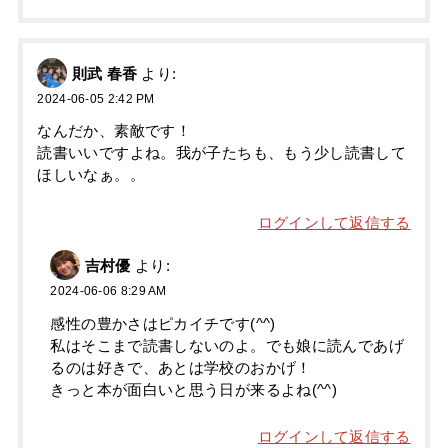
則武 春香
より:
2024-06-05 2:42 PM
なんだか、素敵です！
読書いいですよね。我が子たちも、もう少し読書して
ほしいなぁ。。
ログインして返信する
吉村優
より:
2024-06-06 8:29 AM
感性の豊かさはピカイチです(^^)
私はそこまで読書しないのよ。でも娘に読んであげ
るのは好きで、あとは学校のおかげ！
きっと本が面白いと思う日が来るよね(^^)
ログインして返信する