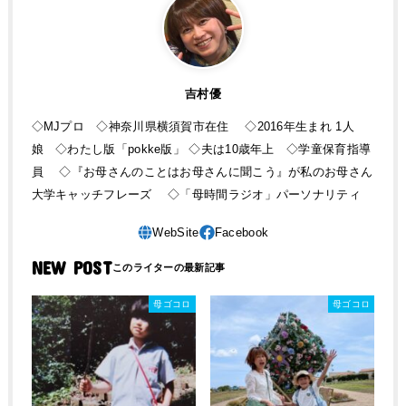
吉村優
◇MJプロ ◇神奈川県横須賀市在住 ◇2016年生まれ 1人
娘 ◇わたし版「pokke版」 ◇夫は10歳年上 ◇学童保育指導
員 ◇『お母さんのことはお母さんに聞こう』が私のお母さん
大学キャッチフレーズ ◇「母時間ラジオ」パーソナリティ
NEW POST
母ゴコロ
母ゴコロ