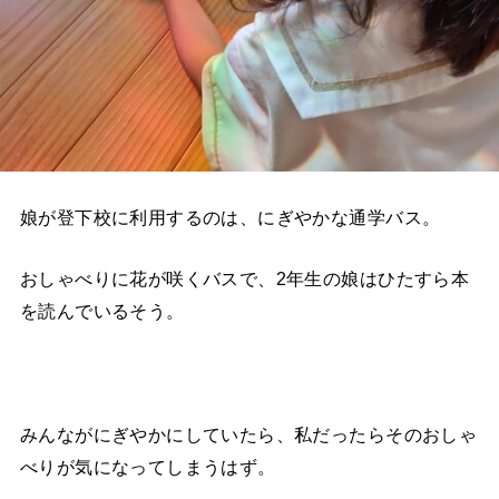
娘が登下校に利用するのは、にぎやかな通学バス。
おしゃべりに花が咲くバスで、2年生の娘はひたすら本
を読んでいるそう。
みんながにぎやかにしていたら、私だったらそのおしゃ
べりが気になってしまうはず。