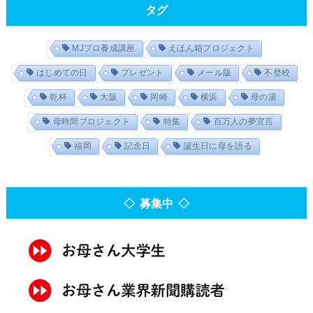
タグ
MJプロ養成講座
えほん箱プロジェクト
はじめての日
プレゼント
メール版
不登校
乾杯
大阪
岡崎
横浜
母の湯
母時間プロジェクト
特集
百万人の夢宣言
福岡
記念日
誕生日に母を語る
◇ 募集中 ◇