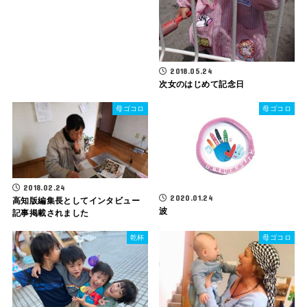
2018.05.24
次女のはじめて記念日
母ゴコロ
母ゴコロ
2018.02.24
2020.01.24
高知版編集長としてインタビュー
波
記事掲載されました
乾杯
母ゴコロ