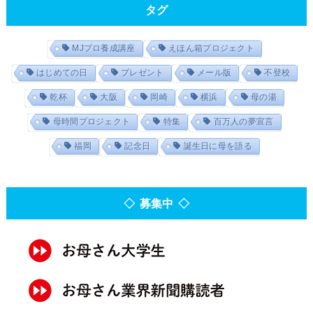
タグ
MJプロ養成講座
えほん箱プロジェクト
はじめての日
プレゼント
メール版
不登校
乾杯
大阪
岡崎
横浜
母の湯
母時間プロジェクト
特集
百万人の夢宣言
福岡
記念日
誕生日に母を語る
◇ 募集中 ◇