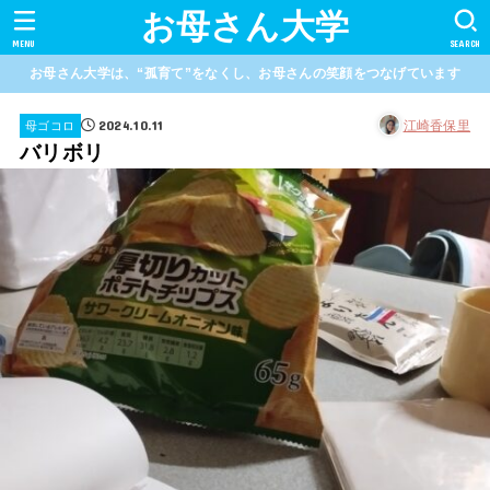
お母さん大学
MENU
SEARCH
お母さん大学は、“孤育て”をなくし、お母さんの笑顔をつなげています
2024.10.11
江崎香保里
母ゴコロ
バリボリ