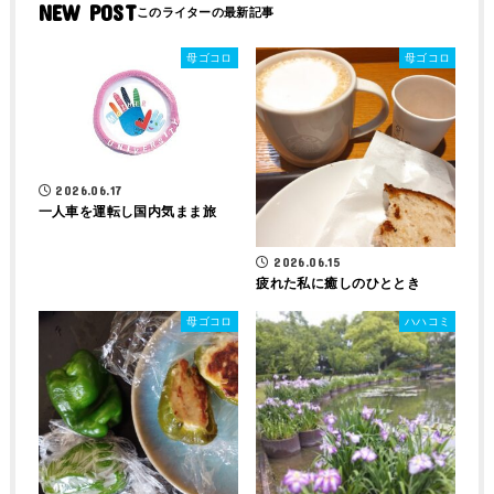
NEW POST
母ゴコロ
母ゴコロ
2026.06.17
一人車を運転し国内気まま旅
2026.06.15
疲れた私に癒しのひととき
母ゴコロ
ハハコミ