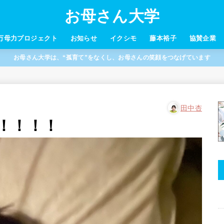
お母さん大学
万母力プロジェクト
お知らせ
イクシモ
藤本裕子
協賛企業
お母さん大学は、“孤育て”をなくし、お母さんの笑顔をつなげています
田中杏
！！！！