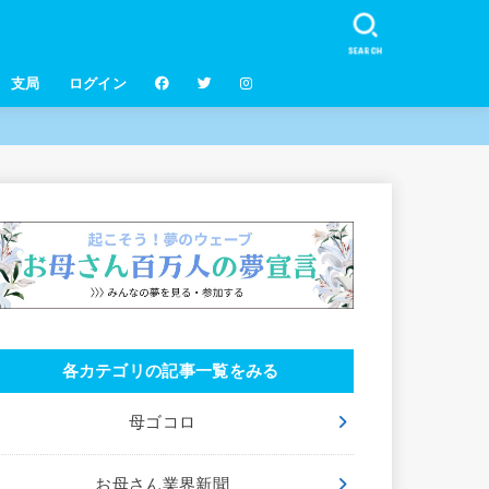
SEARCH
支局
ログイン
各カテゴリの記事一覧をみる
母ゴコロ
お母さん業界新聞