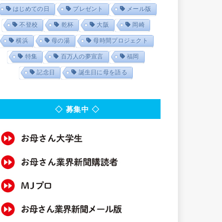
はじめての日
プレゼント
メール版
不登校
乾杯
大阪
岡崎
横浜
母の湯
母時間プロジェクト
特集
百万人の夢宣言
福岡
記念日
誕生日に母を語る
◇ 募集中 ◇