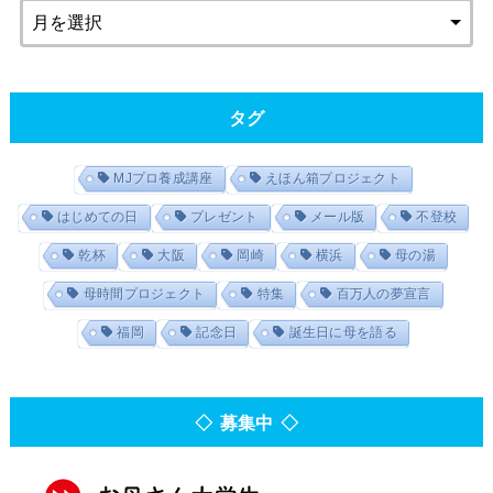
タグ
MJプロ養成講座
えほん箱プロジェクト
はじめての日
プレゼント
メール版
不登校
乾杯
大阪
岡崎
横浜
母の湯
母時間プロジェクト
特集
百万人の夢宣言
福岡
記念日
誕生日に母を語る
◇ 募集中 ◇