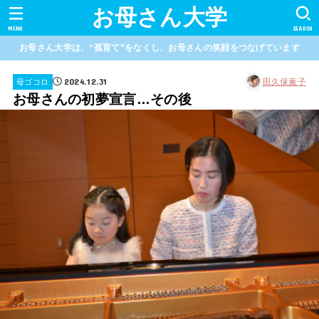
お母さん大学
MENU
SEARCH
お母さん大学は、“孤育て”をなくし、お母さんの笑顔をつなげています
2024.12.31
田久保薫子
母ゴコロ
お母さんの初夢宣言…その後