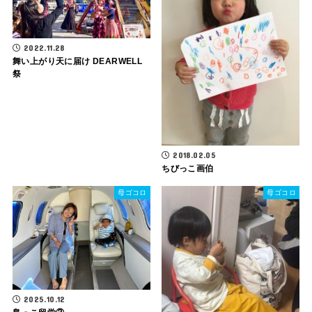
2022.11.28
舞い上がり天に届け DEARWELL
祭
2018.02.05
ちびっこ画伯
母ゴコロ
母ゴコロ
2025.10.12