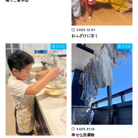
島っこ留学③
2025.12.01
おふざけに泣く
母ゴコロ
母ゴコロ
2025.01.16
幸せな洗濯物