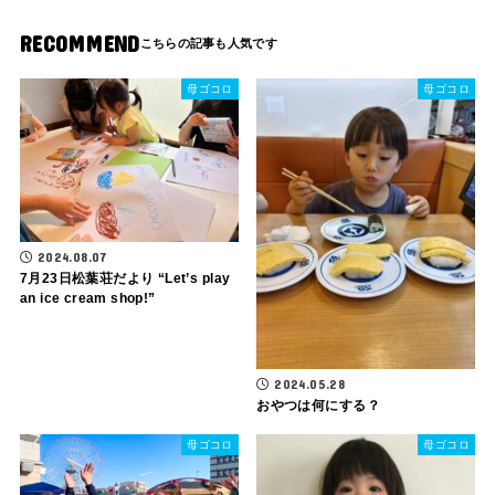
RECOMMEND
母ゴコロ
母ゴコロ
2024.08.07
7月23日松葉荘だより “Let’s play
an ice cream shop!”
2024.05.28
おやつは何にする？
母ゴコロ
母ゴコロ