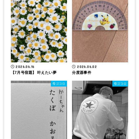
2026.06.16
2026.06.02
【7月号宿題】 叶えたい夢
分度器事件
母ゴコロ
母ゴコロ