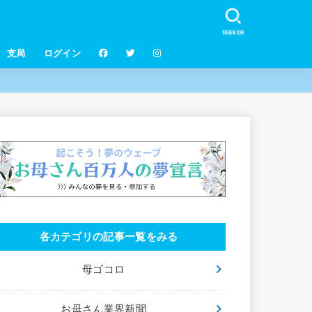
SEARCH
支局
ログイン
各カテゴリの記事一覧をみる
母ゴコロ
お母さん業界新聞