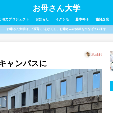
お母さん大学
万母力プロジェクト
お知らせ
イクシモ
藤本裕子
協賛企業
お母さん大学は、“孤育て”をなくし、お母さんの笑顔をつなげています
池田彩
キャンパスに