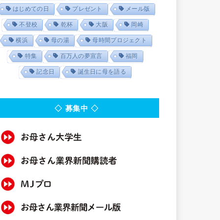
はじめての日
プレゼント
メール版
不登校
乾杯
大阪
岡崎
横浜
母の湯
母時間プロジェクト
特集
百万人の夢宣言
福岡
記念日
誕生日に母を語る
◇ 募集中 ◇