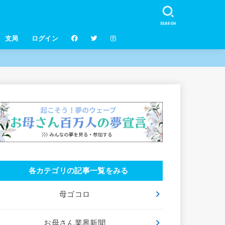
SEARCH
支局
ログイン
各カテゴリの記事一覧をみる
母ゴコロ
お母さん業界新聞