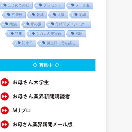
はじめての日
プレゼント
メール版
不登校
乾杯
大阪
岡崎
横浜
母の湯
母時間プロジェクト
特集
百万人の夢宣言
福岡
記念日
誕生日に母を語る
◇ 募集中 ◇