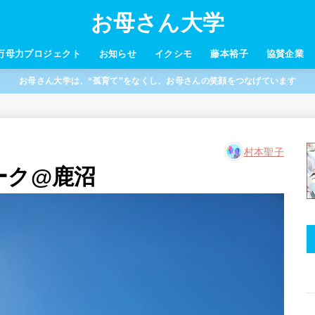
お母さん大学
万母力プロジェクト
お知らせ
イクシモ
藤本裕子
協賛企業
お母さん大学は、“孤育て”をなくし、お母さんの笑顔をつなげています
村本聖子
ーク@鹿沼