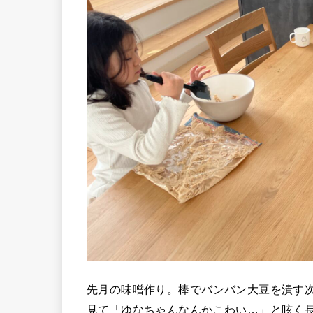
先月の味噌作り。棒でバンバン大豆を潰す
見て「ゆなちゃんなんかこわい…」と呟く