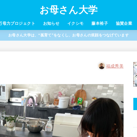
お母さん大学
万母力プロジェクト
お知らせ
イクシモ
藤本裕子
協賛企業
お母さん大学は、“孤育て”をなくし、お母さんの笑顔をつなげています
福成秀美