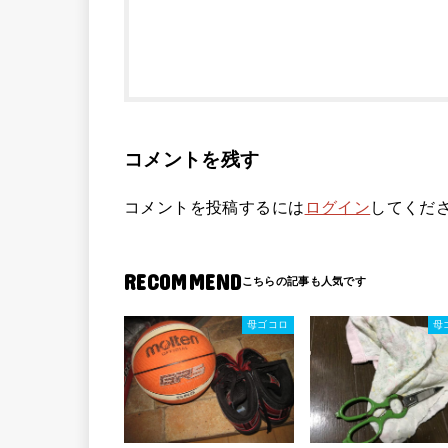
コメントを残す
コメントを投稿するには
ログイン
してくだ
RECOMMEND
母ゴコロ
母