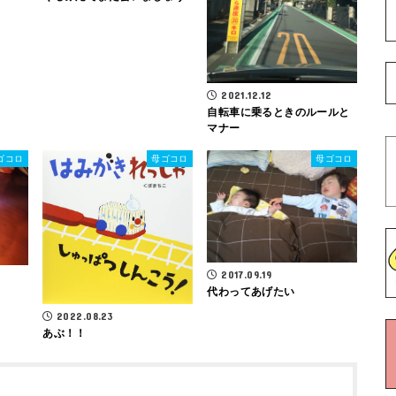
2021.12.12
自転車に乗るときのルールと
マナー
ゴコロ
母ゴコロ
母ゴコロ
2017.09.19
代わってあげたい
2022.08.23
あぶ！！