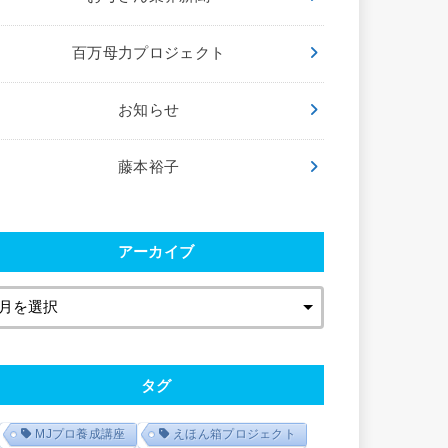
百万母力プロジェクト
お知らせ
藤本裕子
アーカイブ
タグ
MJプロ養成講座
えほん箱プロジェクト