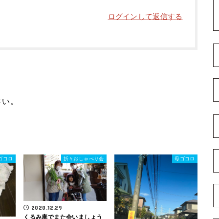
ログインして返信する
さい。
ゴコロ
折々おしゃべり会
母ゴコロ
2020.12.29
くるみ庵でまた会いましょう