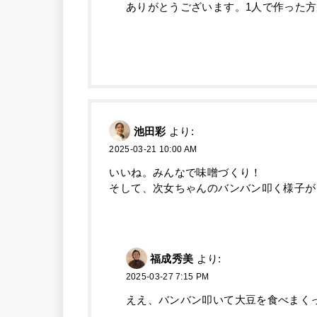
ありがとうございます。1人で作った
池田彩
より:
2025-03-21 10:00 AM
いいね。みんなで味噌づくり！
そして、次女ちゃんのバンバン叩く様子が
福成秀美
より:
2025-03-27 7:15 PM
ええ、バンバン叩いて大豆を食べまく