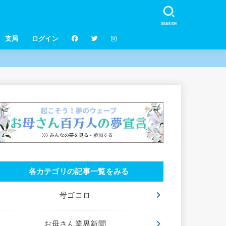
SEARCH
支局
ログイン
各カテゴリの記事一覧をみる
母ゴコロ
お母さん業界新聞