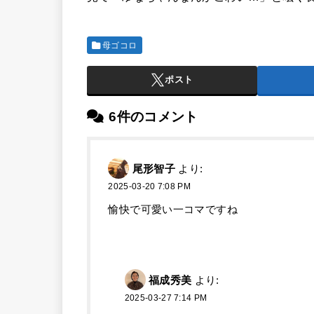
母ゴコロ
ポスト
6件のコメント
尾形智子
より:
2025-03-20 7:08 PM
愉快で可愛い一コマですね
福成秀美
より:
2025-03-27 7:14 PM